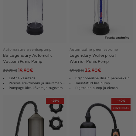
Tasuta saatmine
Automaatne peenisepump
Automaatne peenisepump
Be Legendary Automatic
Legendary Waterproof
Vacuum Penis Pump
Warrior Penis Pump
19.90
€
35.90
€
37.90
€
69.90
€
Lihtne kasutada
Ergonoomiline disain paremaks haardumiseks
Parema erektsiooni ja suurema volüümi jaoks
Täiustatud käsipump
Pumpage üles kõvem ja tugevam kõva peale
Digitaalne pump ja ekraan
-25%
-40%
LOVE DEAL