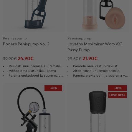
Peenisepump
Peenisepump
Boners Penispump No. 2
Lovetoy Maximizer WorxVX1
Pussy Pump
24.90
€
21.90
€
39.90
€
29.50
€
Muudab sinu peenise suuremaks, tugevamaks ja võimsamaks
Paranda oma vastupidavust
Mõõda oma ulatuslikku kasvu
Aitab kaasa uhkemale seksile
Parema erektsiooni ja suurema volüümi jaoks
Parema erektsiooni ja suurema volüümi jaoks
-43%
-42%
LOVE DEAL