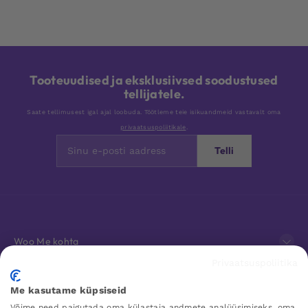
Tooteuudised ja eksklusiivsed soodustused
tellijatele.
Saate tellimusest igal ajal loobuda. Töötleme teie isikuandmeid vastavalt oma
privaatsuspoliitikale
.
Telli
Woo Me kohta
Privaatsuspoliitika
Klienditeenindus
Me kasutame küpsiseid
Võime need paigutada oma külastaja andmete analüüsimiseks, oma