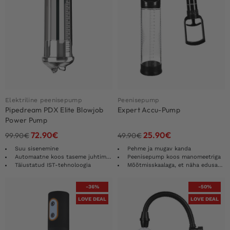
Elektriline peenisepump
Peenisepump
Pipedream PDX Elite Blowjob
Expert Accu-Pump
Power Pump
72.90
€
25.90
€
99.90
€
49.90
€
Suu sisenemine
Pehme ja mugav kanda
Automaatne koos taseme juhtimisega
Peenisepump koos manomeetriga
Täiustatud IST-tehnoloogia
Mõõtmisskaalaga, et näha edusamme
-36%
-50%
LOVE DEAL
LOVE DEAL