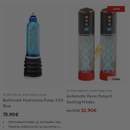
-27%
Uudis
Automaatne peenisepump
Elektriline peenisepump
Automatic Penis Pump 8
Bathmate Hydromax Pump X30
Sucking Modes
Blue
32.90
€
44.90
€
75.90
€
Stimuleerimiseks ja koheseks kasvuks
Parema erektsiooni ja suurema volüümi jaoks