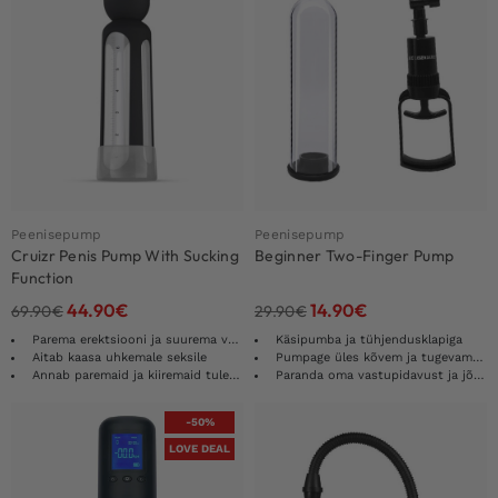
Peenisepump
Peenisepump
Cruizr Penis Pump With Sucking
Beginner Two-Finger Pump
Function
44.90
€
14.90
€
69.90
€
29.90
€
Parema erektsiooni ja suurema volüümi jaoks
Käsipumba ja tühjendusklapiga
Aitab kaasa uhkemale seksile
Pumpage üles kõvem ja tugevam kõva peale
Annab paremaid ja kiiremaid tulemusi
Paranda oma vastupidavust ja jõudlust
-50%
LOVE DEAL