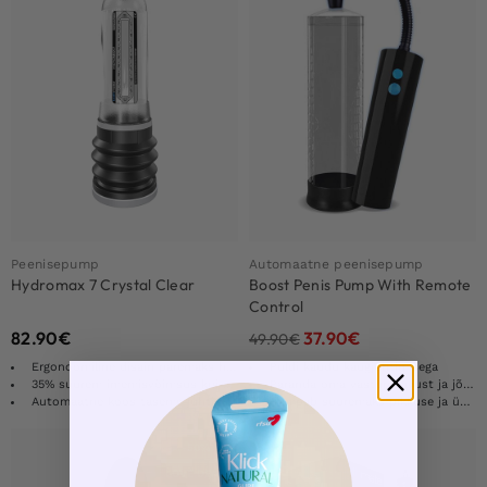
Peenisepump
Automaatne peenisepump
Hydromax 7 Crystal Clear
Boost Penis Pump With Remote
Control
82.90
€
37.90
€
49.90
€
Ergonoomiline disain paremaks haardumiseks
Puldi kaudu kaugjuhtimisega
35% suurem imemisvõimsus kui originaalpumpadel
Paranda oma vastupidavust ja jõudlust
Automaatne koos taseme juhtimisega
Pumpab suuremaks pikkuse ja ümbermõõdu
-50%
LOVE DEAL