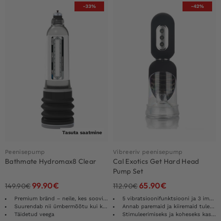
-33%
-42%
Tasuta saatmine
Peenisepump
Vibreeriv peenisepump
Bathmate Hydromax8 Clear
Cal Exotics Get Hard Head
Pump Set
99.90
€
65.90
€
149.90
€
112.90
€
Premium bränd – neile, kes soovivad parimat
5 vibratsioonifunktsiooni ja 3 imemistaset
Suurendab nii ümbermõõtu kui ka pikkust
Annab paremaid ja kiiremaid tulemusi
Täidetud veega
Stimuleerimiseks ja koheseks kasvuks