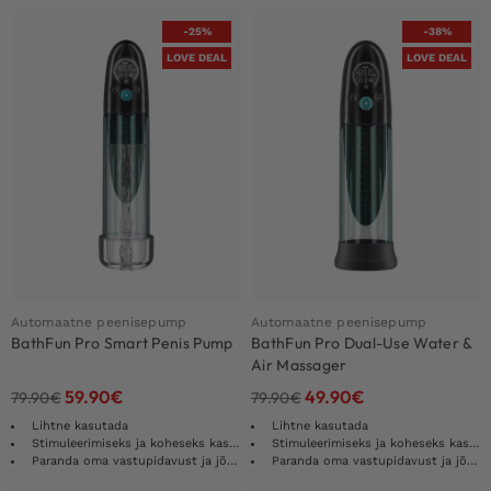
-25%
-38%
LOVE DEAL
LOVE DEAL
Automaatne peenisepump
Automaatne peenisepump
BathFun Pro Smart Penis Pump
BathFun Pro Dual-Use Water &
Air Massager
59.90
€
49.90
€
79.90
€
79.90
€
Lihtne kasutada
Lihtne kasutada
Stimuleerimiseks ja koheseks kasvuks
Stimuleerimiseks ja koheseks kasvuks
Paranda oma vastupidavust ja jõudlust
Paranda oma vastupidavust ja jõudlust