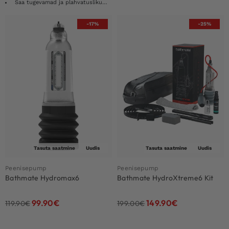
Saa tugevamad ja plahvatuslikumad seemnepursked
-17%
-25%
Tasuta saatmine
Uudis
Tasuta saatmine
Uudis
Peenisepump
Peenisepump
Bathmate Hydromax6
Bathmate HydroXtreme6 Kit
99.90
€
149.90
€
119.90
€
199.00
€