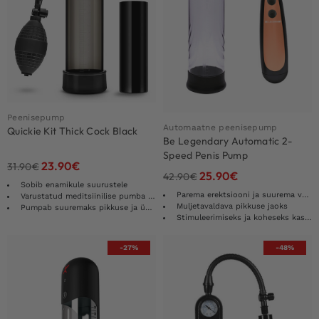
Peenisepump
Automaatne peenisepump
Quickie Kit Thick Cock Black
Be Legendary Automatic 2-
Speed Penis Pump
23.90
€
31.90
€
25.90
€
42.90
€
Sobib enamikule suurustele
Parema erektsiooni ja suurema volüümi jaoks
Varustatud meditsiinilise pumba kuuliga
Muljetavaldava pikkuse jaoks
Pumpab suuremaks pikkuse ja ümbermõõdu
Stimuleerimiseks ja koheseks kasvuks
-27%
-48%