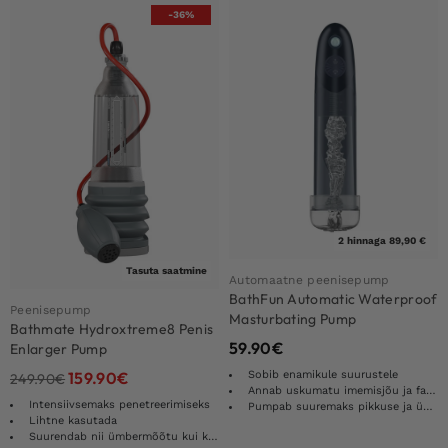
-36%
2 hinnaga 89,90 €
Tasuta saatmine
Automaatne peenisepump
BathFun Automatic Waterproof
Peenisepump
Masturbating Pump
Bathmate Hydroxtreme8 Penis
59.90
€
Enlarger Pump
Sobib enamikule suurustele
159.90
€
249.90
€
Annab uskumatu imemisjõu ja fantastilisi tulemusi
Intensiivsemaks penetreerimiseks
Pumpab suuremaks pikkuse ja ümbermõõdu
Lihtne kasutada
Suurendab nii ümbermõõtu kui ka pikkust