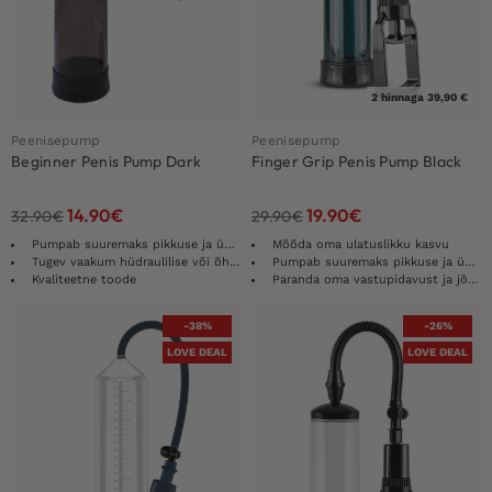
2 hinnaga 39,90 €
Peenisepump
Peenisepump
Beginner Penis Pump Dark
Finger Grip Penis Pump Black
14.90
€
19.90
€
32.90
€
29.90
€
Pumpab suuremaks pikkuse ja ümbermõõdu
Mõõda oma ulatuslikku kasvu
Tugev vaakum hüdraulilise või õhurõhuga
Pumpab suuremaks pikkuse ja ümbermõõdu
Kvaliteetne toode
Paranda oma vastupidavust ja jõudlust
-38%
-26%
LOVE DEAL
LOVE DEAL