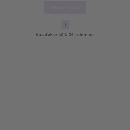
Rohkem tooteid
1
Kuvatakse kõik 34 tulemust