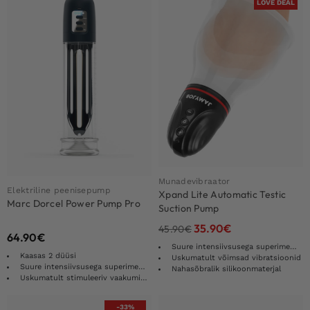
LOVE DEAL
Munadevibraator
Elektriline peenisepump
Xpand Lite Automatic Testic
Marc Dorcel Power Pump Pro
Suction Pump
35.90
€
45.90
€
64.90
€
Suure intensiivsusega superimemine
Kaasas 2 düüsi
Uskumatult võimsad vibratsioonid
Suure intensiivsusega superimemine
Nahasõbralik silikoonmaterjal
Uskumatult stimuleeriv vaakumimemine
-33%