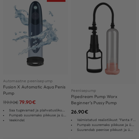
Automaatne peenisepump
Fusion X Automatic Aqua Penis
Peenisepump
Pump
Pipedream Pump Worx
79.90
€
119.90
€
Beginner’s Pussy Pump
Saa tugevamad ja plahvatuslikumad seemnepursked
26.90
€
Pumpab suuremaks pikkuse ja ümbermõõdu
Valmistatud realistlikust "Fanta Flesh"
Veekindel
Pumpab suuremaks pikkuse ja ümbermõõdu
Suurendab peenise pikkust ja ümbermõõtu