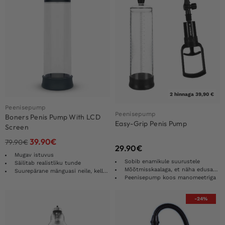
2 hinnaga 39,90 €
Peenisepump
Peenisepump
Boners Penis Pump With LCD
Easy-Grip Penis Pump
Screen
39.90
€
79.90
€
29.90
€
Mugav istuvus
Sobib enamikule suurustele
Säilitab realistliku tunde
Mõõtmisskaalaga, et näha edusamme
Suurepärane mänguasi neile, kellele meeldib oraalseks
Peenisepump koos manomeetriga
-24%