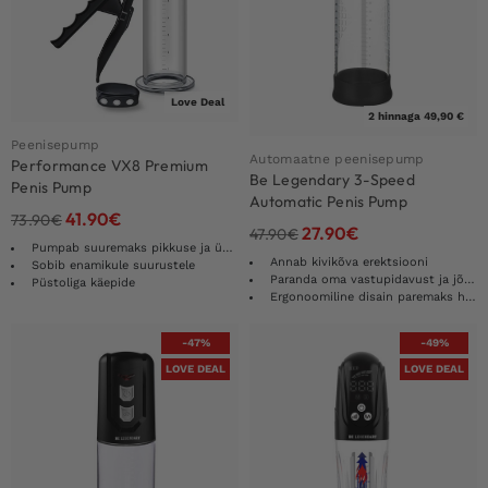
Love Deal
2 hinnaga 49,90 €
Peenisepump
Automaatne peenisepump
Performance VX8 Premium
Be Legendary 3-Speed
Penis Pump
Automatic Penis Pump
41.90
€
73.90
€
27.90
€
47.90
€
Pumpab suuremaks pikkuse ja ümbermõõdu
Annab kivikõva erektsiooni
Sobib enamikule suurustele
Paranda oma vastupidavust ja jõudlust
Püstoliga käepide
Ergonoomiline disain paremaks haardumiseks
-47%
-49%
LOVE DEAL
LOVE DEAL