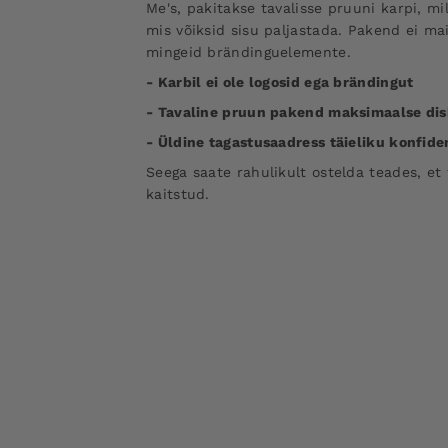
Me's, pakitakse tavalisse pruuni karpi, mill
mis võiksid sisu paljastada. Pakend ei ma
mingeid brändinguelemente.
- Karbil ei ole logosid ega brändingut
- Tavaline pruun pakend maksimaalse dis
- Üldine tagastusaadress täieliku konfid
Seega saate rahulikult ostelda teades, et 
kaitstud.