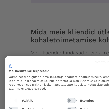
Mida meie kliendid üt
kohaletoimetamise ko
Meie kliendid hindavad meie kiire
kohaletoimetamisteenust. Siin 
Privaatsus
arvustused:
⭐️⭐️⭐️⭐️⭐️
Me kasutame küpsiseid
Võime need paigutada oma külastaja andmete analüüsimiseks, om
"Olin üllatunud, kui kiiresti mu pakk kohale 
veebisaidi parendamiseks, isikupärastatud sisu kuvamiseks ja suu
järgmisel päeval ja ma sain täielikult rahun
veebikogemuse pakkumiseks. Kasutatavate küpsiste kohta lisatea
pakendile."
saamiseks avage seaded.
Vajalik
Etendus
⭐️⭐️⭐️⭐️⭐️