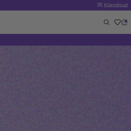
💌
Klienditugi
0