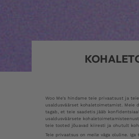
KOHALETO
Woo Me's hindame teie privaatsust ja teie 
usaldusväärset kohaletoimetamist. Meie 
tagab, et teie saadetis jääb konfidentsiaa
usaldusväärsete kohaletoimetamisteenus
teie tooted jõuavad kiiresti ja ohutult koh
Teie privaatsus on meile väga oluline. Iga 