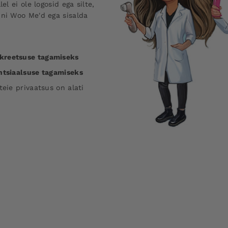
el ei ole logosid ega silte,
ini Woo Me'd ega sisalda
kreetsuse tagamiseks
entsiaalsuse tagamiseks
teie privaatsus on alati