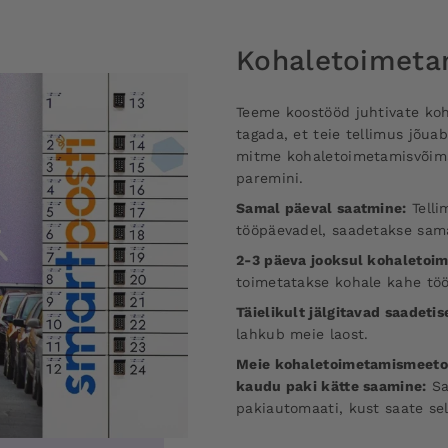
Kohaletoimet
Teeme koostööd juhtivate ko
tagada, et teie tellimus jõuab 
mitme kohaletoimetamisvõimal
paremini.
Samal päeval saatmine:
Telli
tööpäevadel, saadetakse sama
2-3 päeva jooksul kohaletoi
toimetatakse kohale kahe töö
Täielikult jälgitavad saadetis
lahkub meie laost.
Meie kohaletoimetamismeetodi
kaudu paki kätte saamine:
Sa
pakiautomaati, kust saate sell