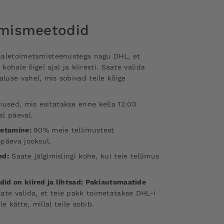
amismeetodid
haletoimetamisteenustega nagu DHL, et
kohale õigel ajal ja kiiresti. Saate valida
use vahel, mis sobivad teile kõige
mused, mis esitatakse enne kella 12.00
l päeval.
metamine:
90% meie tellimustest
päeva jooksul.
ed:
Saate jälgimislingi kohe, kui teie tellimus
d on kiired ja lihtsad: Pakiautomaatide
ate valida, et teie pakk toimetatakse DHL-i
e kätte, millal teile sobib.