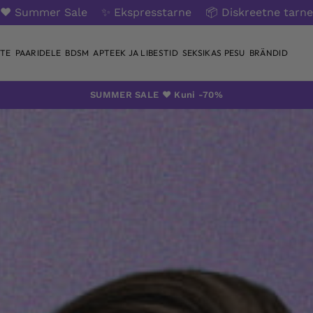
❤️ Summer Sale
✨ Ekspresstarne
📦 Diskreetne tarne
TE
PAARIDELE
BDSM
APTEEK JA LIBESTID
SEKSIKAS PESU
BRÄNDID
SUMMER SALE ❤️ Kuni -70%