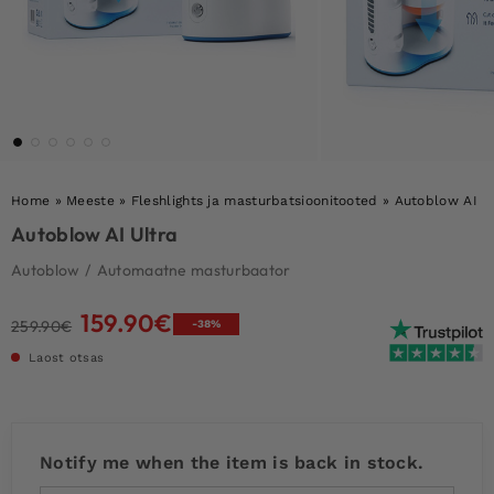
Home
»
Meeste
»
Fleshlights ja masturbatsioonitooted
»
Autoblow AI U
Autoblow AI Ultra
Autoblow
/
Automaatne masturbaator
159.90
€
Algne
Current
259.90
€
-38%
hind
price
Laost otsas
oli:
is:
259.90€.
159.90€.
Notify me when the item is back in stock.