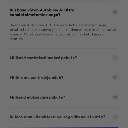
Kui kaua võtab Autoblow AI Ultra
kohaletoimetamine aega?
Saadame Autoblow AI Ultra kiire kohaletoimetamisega,
tavaliselt 2–3 tööpäeva jooksul tellimustele, mis on esitatud
enne kl 12, et saaksite oma toodet võimalikult kiiresti
nautida.
Milliseid saatmisvõimalusi pakute?
Milline mu pakk välja näeb?
Milliseid makseviise pakute?
Kuidas saan klienditeenindusega ühendust võtta?