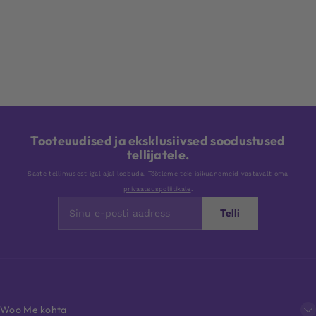
Tooteuudised ja eksklusiivsed soodustused
tellijatele.
Saate tellimusest igal ajal loobuda. Töötleme teie isikuandmeid vastavalt oma
privaatsuspoliitikale
.
Telli
Woo Me kohta