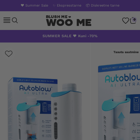
❤️ Summer Sale
✨ Ekspresstarne
📦 Diskreetne tarne
Woo Me
0
Skip
SUMMER SALE ❤️ Kuni -70%
to
content
Tasuta saatmine