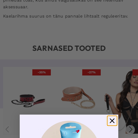
aksessuaar.
Kaelarihma suurus on tänu pannale lihtsalt reguleeritav.
SARNASED TOOTED
-35%
-27%
Love Deal
Kaelarihm ja rihm