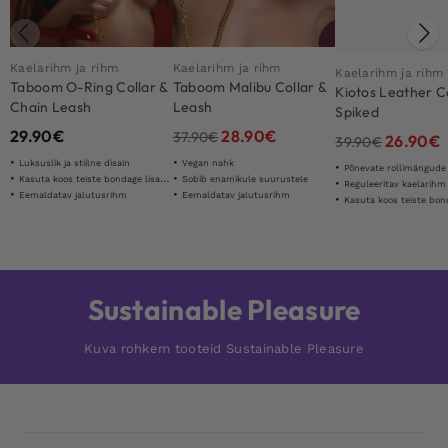
Kaelarihm ja rihm
Kaelarihm ja rihm
Kaelarihm ja rihm
Taboom O-Ring Collar &
Taboom Malibu Collar &
Kiotos Leather C
Chain Leash
Leash
Spiked
29.90
€
28.90
€
37.90
€
26.90
€
39.90
€
Luksuslik ja stiilne disain
Vegan nahk
Põnevate rollimängude ja S&M mä
Kasuta koos teiste bondage lisatarvikutega
Sobib enamikule suurustele
Reguleeritav kaelarihm
Eemaldatav jalutusrihm
Eemaldatav jalutusrihm
Kasuta koos teiste bondage lis
Sustainable Pleasure
Kuva rohkem tooteid Sustainable Pleasure