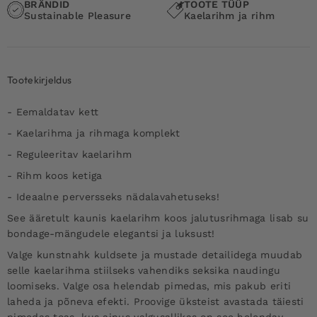
BRÄNDID
TOOTE TÜÜP
Sustainable Pleasure
Kaelarihm ja rihm
Tootekirjeldus
- Eemaldatav kett
- Kaelarihma ja rihmaga komplekt
- Reguleeritav kaelarihm
- Rihm koos ketiga
- Ideaalne perversseks nädalavahetuseks!
See ääretult kaunis kaelarihm koos jalutusrihmaga lisab su
bondage-mängudele elegantsi ja luksust!
Valge kunstnahk kuldsete ja mustade detailidega muudab
selle kaelarihma stiilseks vahendiks seksika naudingu
loomiseks. Valge osa helendab pimedas, mis pakub eriti
laheda ja põneva efekti. Proovige üksteist avastada täiesti
pimedas toas, kus ainus valgusallikas on see helendav