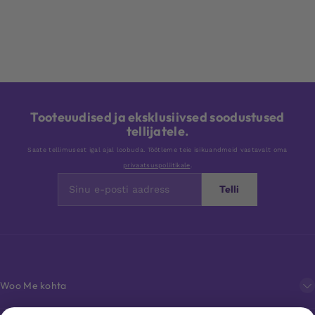
Tooteuudised ja eksklusiivsed soodustused
tellijatele.
Saate tellimusest igal ajal loobuda. Töötleme teie isikuandmeid vastavalt oma
privaatsuspoliitikale
.
Telli
Woo Me kohta