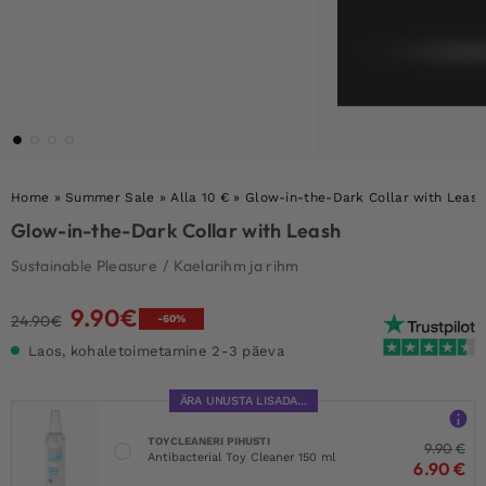
Home
»
Summer Sale
»
Alla 10 €
»
Glow-in-the-Dark Collar with Leash
Glow-in-the-Dark Collar with Leash
Sustainable Pleasure
/
Kaelarihm ja rihm
9.90
€
Algne
Current
24.90
€
-60%
hind
price
Laos, kohaletoimetamine 2-3 päeva
oli:
is:
24.90€.
9.90€.
ÄRA UNUSTA LISADA...
TOYCLEANERI PIHUSTI
9.90
€
Antibacterial Toy Cleaner 150 ml
6.90
€