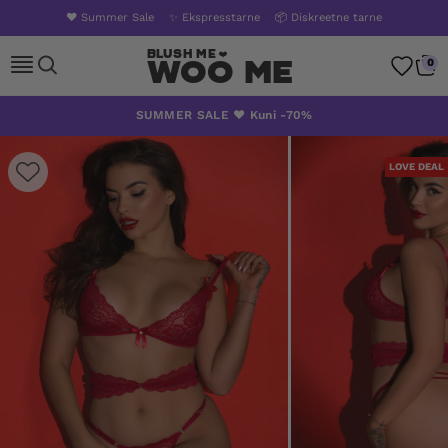
❤️ Summer Sale
✨ Ekspresstarne
📦 Diskreetne tarne
Woo Me
0
Skip
SUMMER SALE ❤️ Kuni -70%
to
content
LOVE DEAL