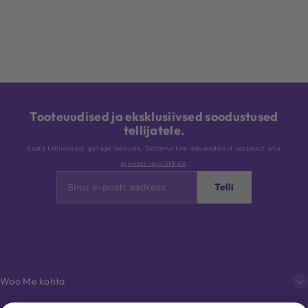
Tooteuudised ja eksklusiivsed soodustused
tellijatele.
Saate tellimusest igal ajal loobuda. Töötleme teie isikuandmeid vastavalt oma
privaatsuspoliitikale
.
Telli
Woo Me kohta