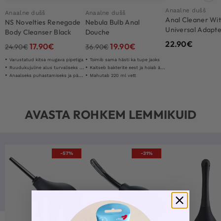
Anaalne dušš
Anaalne dušš
Anaalne dušš
Anal Cleaner Wi
NS Novelties Renegade
Nebula Bulb Anal
Universal Adapt
Body Cleanser Black
Douche
22.90
€
17.90
€
19.90
€
24.90
€
36.90
€
Varustatud kitsa mugava pipetiga
Toimib sama hästi ka tupe jaoks
Ruudukujuline alus turvaliseks kasutamiseks
Kaitseb bakterite eest ja hoiab ära infektsioonid
Anaalseks puhastamiseks ja päraku stimuleerimiseks
Mahutab 220 ml vett
AVASTA ROHKEM LEMMIKUID
-57%
-31%