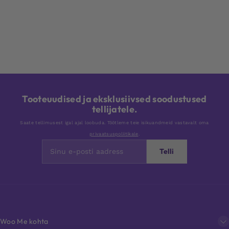
Tooteuudised ja eksklusiivsed soodustused
tellijatele.
Saate tellimusest igal ajal loobuda. Töötleme teie isikuandmeid vastavalt oma
privaatsuspoliitikale
.
Telli
Woo Me kohta