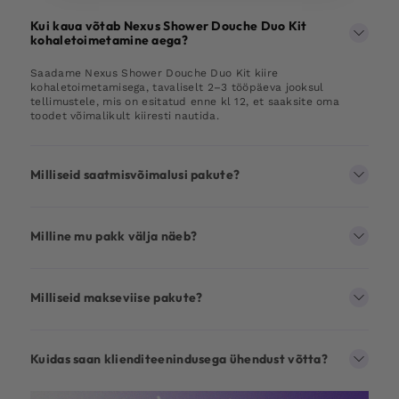
Kui kaua võtab Nexus Shower Douche Duo Kit
kohaletoimetamine aega?
Saadame Nexus Shower Douche Duo Kit kiire
kohaletoimetamisega, tavaliselt 2–3 tööpäeva jooksul
tellimustele, mis on esitatud enne kl 12, et saaksite oma
toodet võimalikult kiiresti nautida.
Milliseid saatmisvõimalusi pakute?
Milline mu pakk välja näeb?
Milliseid makseviise pakute?
Kuidas saan klienditeenindusega ühendust võtta?