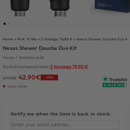
Home
»
Pick 'N Mix
»
2 hinnaga 79,90 €
»
Nexus Shower Douche Duo Ki
Nexus Shower Douche Duo Kit
Nexus
/
Anaalne dušš
Kuulub kampaaniasse:
2 hinnaga 79,90 €
42.90
€
Algne
Current
67.90
€
-37%
hind
price
Laost otsas
oli:
is:
67.90€.
42.90€.
Notify me when the item is back in stock.