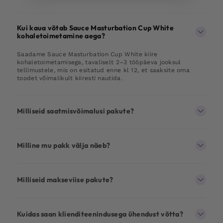
Kui kaua võtab Sauce Masturbation Cup White
kohaletoimetamine aega?
Saadame Sauce Masturbation Cup White kiire
kohaletoimetamisega, tavaliselt 2–3 tööpäeva jooksul
tellimustele, mis on esitatud enne kl 12, et saaksite oma
toodet võimalikult kiiresti nautida.
Milliseid saatmisvõimalusi pakute?
Milline mu pakk välja näeb?
Milliseid makseviise pakute?
Kuidas saan klienditeenindusega ühendust võtta?