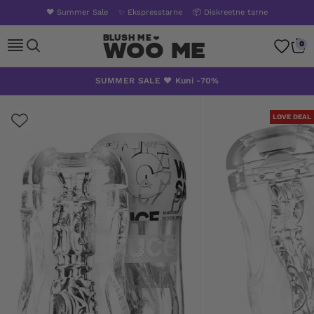
❤️ Summer Sale
✨ Ekspresstarne
📦 Diskreetne tarne
Woo Me
0
Skip
SUMMER SALE ❤️ Kuni -70%
to
content
LOVE DEAL