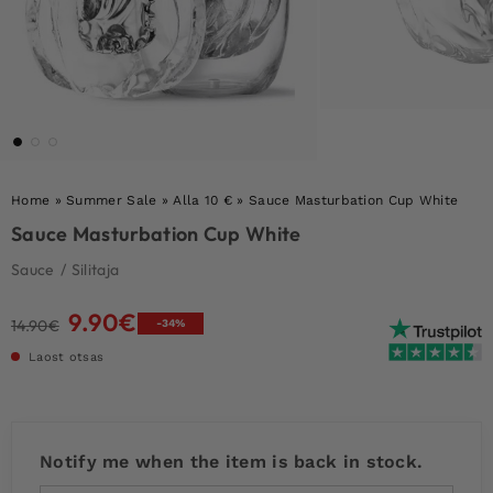
Home
»
Summer Sale
»
Alla 10 €
»
Sauce Masturbation Cup White
Sauce Masturbation Cup White
Sauce
/
Silitaja
9.90
€
Algne
Current
14.90
€
-34%
hind
price
Laost otsas
oli:
is:
14.90€.
9.90€.
Notify me when the item is back in stock.