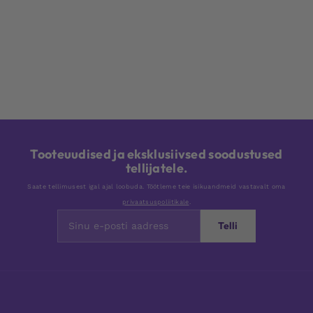
Tooteuudised ja eksklusiivsed soodustused
tellijatele.
Saate tellimusest igal ajal loobuda. Töötleme teie isikuandmeid vastavalt oma
privaatsuspoliitikale
.
Telli