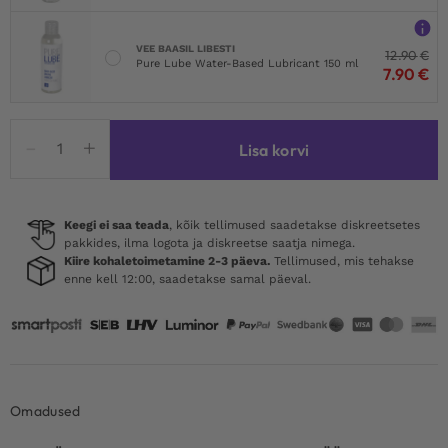
VEE BAASIL LIBESTI
12.90
€
Pure Lube Water-Based Lubricant 150 ml
7.90
€
TOYZ4LOVERS
Lisa korvi
Heart
Shine
Nipples
Tassels
Keegi ei saa teada
, kõik tellimused saadetakse diskreetsetes
pakkides, ilma logota ja diskreetse saatja nimega.
Black
Kiire kohaletoimetamine 2-3 päeva.
Tellimused, mis tehakse
kogus
enne kell 12:00, saadetakse samal päeval.
Omadused