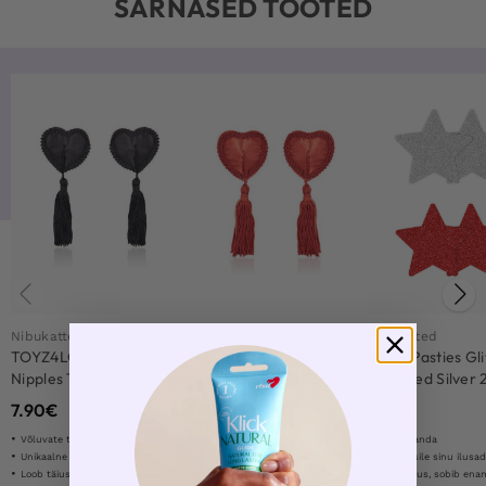
SARNASED TOOTED
Nibukatted
Nibukatted
Nibukatted
TOYZ4LOVERS Heart
TOYZ4LOVERS Red
Pretty Pasties Gli
Nipples Tassels
Heart Nipples Tassels
Stars Red Silver 
7.90
€
7.90
€
7.90
€
Onesize
Võluvate tuttidega
Mugav kanda
Unikaalne disain
Tõstab esile sinu ilusa
Loob täiusliku välimuse
Üks suurus, sobib ena