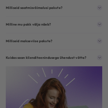
Milliseid saatmisvõimalusi pakute?
Milline mu pakk välja näeb?
Milliseid makseviise pakute?
Kuidas saan klienditeenindusega ühendust võtta?