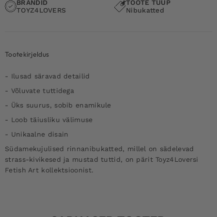
BRÄNDID
TOOTE TÜÜP
TOYZ4LOVERS
Nibukatted
Tootekirjeldus
- Ilusad säravad detailid
- Võluvate tuttidega
- Üks suurus, sobib enamikule
- Loob täiusliku välimuse
- Unikaalne disain
Südamekujulised rinnanibukatted, millel on sädelevad
strass-kivikesed ja mustad tuttid, on pärit Toyz4Loversi
Fetish Art kollektsioonist.