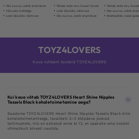
Üks suurus, sobib enamikule
Tõstab esile sinu ilusad rinnad
Tõstab esile sinu ilusa
Võluvate tuttidega
Loob täiusliku välimuse
Üks suurus, sobib ena
Loob täiusliku välimuse
Üks suurus, sobib enamikule
Moeteadliku naise jaok
TOYZ4LOVERS
Kuva rohkem tooteid TOYZ4LOVERS
Kui kaua võtab TOYZ4LOVERS Heart Shine Nipples
Tassels Black kohaletoimetamine aega?
Saadame TOYZ4LOVERS Heart Shine Nipples Tassels Black kiire
kohaletoimetamisega, tavaliselt 2–3 tööpäeva jooksul
tellimustele, mis on esitatud enne kl 12, et saaksite oma toodet
võimalikult kiiresti nautida.