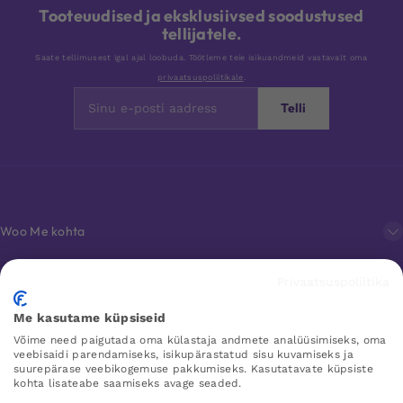
Tooteuudised ja eksklusiivsed soodustused
tellijatele.
Saate tellimusest igal ajal loobuda. Töötleme teie isikuandmeid vastavalt oma
privaatsuspoliitikale
.
Telli
Woo Me kohta
Privaatsuspoliitika
Klienditeenindus
Me kasutame küpsiseid
Võime need paigutada oma külastaja andmete analüüsimiseks, oma
Lemmikud
veebisaidi parendamiseks, isikupärastatud sisu kuvamiseks ja
suurepärase veebikogemuse pakkumiseks. Kasutatavate küpsiste
kohta lisateabe saamiseks avage seaded.