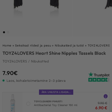
Home
»
Seksikad riided ja pesu
»
Nibukatted ja tutid
»
TOYZ4LOVERS He
TOYZ4LOVERS Heart Shine Nipples Tassels Black
TOYZ4LOVERS
/
Nibukatted
7.90
€
Laos, kohaletoimetamine 2-3 päeva
ÄRA UNUSTA LISADA...
TOYCLEANERI PIHUSTI
9.90
€
Antibacterial Toy Cleaner 150 ml
6.90
€