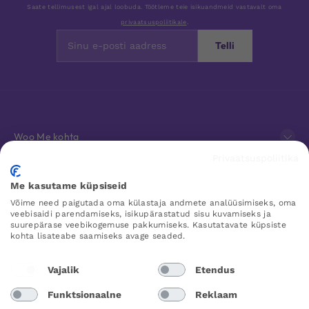
Saate tellimusest igal ajal loobuda. Töötleme teie isikuandmeid vastavalt oma
privaatsuspoliitikale
.
Telli
Woo Me kohta
Privaatsuspoliitika
Klienditeenindus
Me kasutame küpsiseid
Võime need paigutada oma külastaja andmete analüüsimiseks, oma
Lemmikud
veebisaidi parendamiseks, isikupärastatud sisu kuvamiseks ja
suurepärase veebikogemuse pakkumiseks. Kasutatavate küpsiste
kohta lisateabe saamiseks avage seaded.
WOO ME
Vajalik
Etendus
Funktsionaalne
Reklaam
Estonia