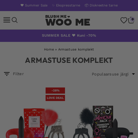
❤️ Summer Sale
✨ Ekspresstarne
📦 Diskreetne tarne
Woo Me
0
Skip
SUMMER SALE ❤️ Kuni -70%
to
content
Home
»
Armastuse komplekt
ARMASTUSE KOMPLEKT
Filter
-28%
LOVE DEAL