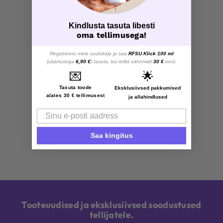
Kindlusta tasuta libesti
oma tellimusega!
Registreeru meie uudiskirja ja saa
RFSU Klick 100 ml
(väärtusega
6,90 €
) tasuta, kui tellid vähemalt
30 €
eest.
💌
🌟
Tasuta toode
Eksklusiivsed pakkumised
alates 30 € tellimusest
ja allahindlused
Email
Saa kingitus
Tooteuudised ja eksklusiivsed soodustused
tellijatele.