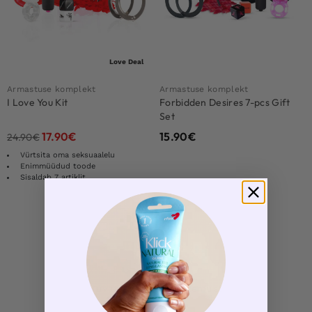
Love Deal
Armastuse komplekt
Armastuse komplekt
I Love You Kit
Forbidden Desires 7-pcs Gift
Set
17.90
€
15.90
€
24.90
€
Vürtsita oma seksuaalelu
Enimmüüdud toode
Sisaldab 7 artiklit
Rohkem tooteid
1
Kuvatakse kõik 2 tulemust