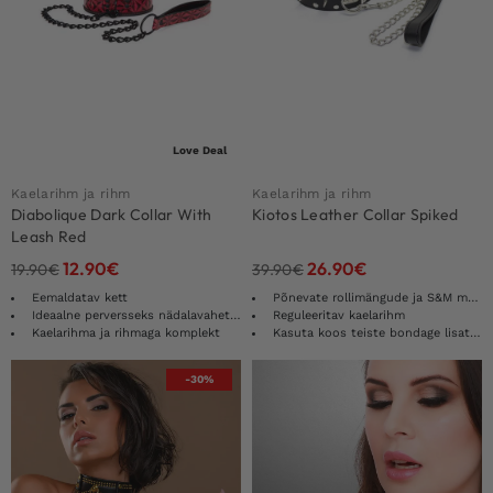
Love Deal
Kaelarihm ja rihm
Kaelarihm ja rihm
Diabolique Dark Collar With
Kiotos Leather Collar Spiked
Leash Red
12.90
€
26.90
€
19.90
€
39.90
€
Eemaldatav kett
Põnevate rollimängude ja S&M mängude jaoks
Ideaalne perversseks nädalavahetuseks!
Reguleeritav kaelarihm
Kaelarihma ja rihmaga komplekt
Kasuta koos teiste bondage lisatarvikutega
-30%