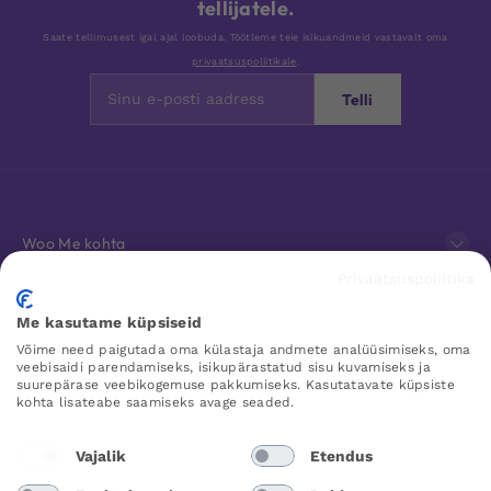
tellijatele.
Saate tellimusest igal ajal loobuda. Töötleme teie isikuandmeid vastavalt oma
privaatsuspoliitikale
.
Telli
Woo Me kohta
Privaatsuspoliitika
Klienditeenindus
Me kasutame küpsiseid
Võime need paigutada oma külastaja andmete analüüsimiseks, oma
Lemmikud
veebisaidi parendamiseks, isikupärastatud sisu kuvamiseks ja
suurepärase veebikogemuse pakkumiseks. Kasutatavate küpsiste
kohta lisateabe saamiseks avage seaded.
WOO ME
Vajalik
Etendus