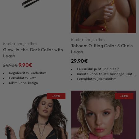
Kaelarihm ja rihm
Kaelarihm ja rihm
Taboom O-Ring Collar & Chain
Glow-in-the-Dark Collar with
Leash
Leash
29.90
€
9.90
€
24.90
€
Luksuslik ja stiilne disain
Reguleeritav kaelarihm
Kasuta koos teiste bondage lisatarvikutega
Eemaldatav kett
Eemaldatav jalutusrihm
Rihm koos ketiga
-33%
-24%