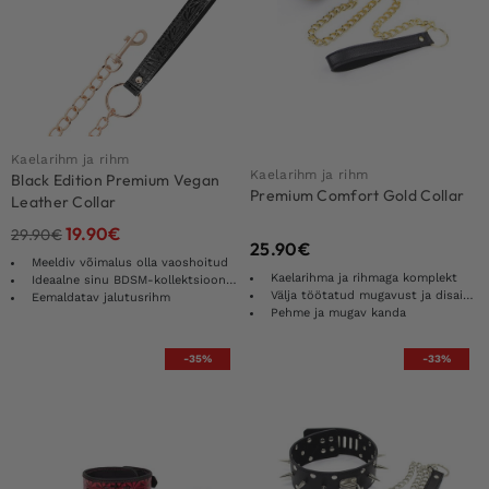
Kaelarihm ja rihm
Kaelarihm ja rihm
Black Edition Premium Vegan
Premium Comfort Gold Collar
Leather Collar
19.90
€
29.90
€
25.90
€
Meeldiv võimalus olla vaoshoitud
Kaelarihma ja rihmaga komplekt
Ideaalne sinu BDSM-kollektsiooni jaoks
Välja töötatud mugavust ja disaini silmas pidades
Eemaldatav jalutusrihm
Pehme ja mugav kanda
-35%
-33%