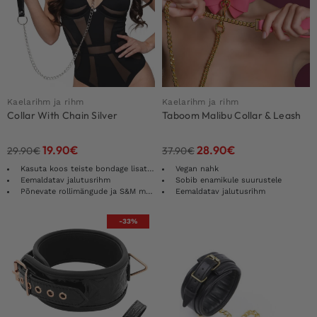
Kaelarihm ja rihm
Kaelarihm ja rihm
Collar With Chain Silver
Taboom Malibu Collar & Leash
19.90
€
28.90
€
29.90
€
37.90
€
Kasuta koos teiste bondage lisatarvikutega
Vegan nahk
Eemaldatav jalutusrihm
Sobib enamikule suurustele
Põnevate rollimängude ja S&M mängude jaoks
Eemaldatav jalutusrihm
-33%