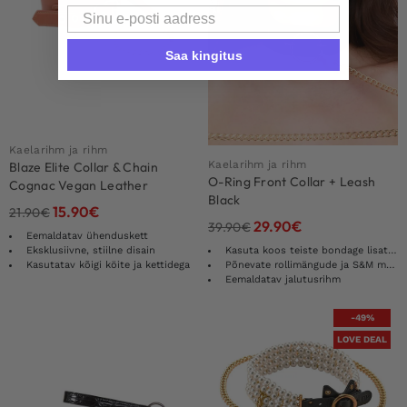
Email
Saa kingitus
Kaelarihm ja rihm
Kaelarihm ja rihm
Blaze Elite Collar & Chain
O-Ring Front Collar + Leash
Cognac Vegan Leather
Black
15.90
€
21.90
€
29.90
€
39.90
€
Eemaldatav ühenduskett
Eksklusiivne, stiilne disain
Kasuta koos teiste bondage lisatarvikutega
Kasutatav kõigi köite ja kettidega
Põnevate rollimängude ja S&M mängude jaoks
Eemaldatav jalutusrihm
-49%
LOVE DEAL