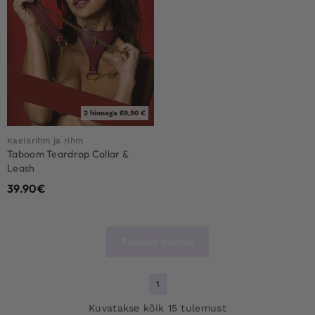
2 hinnaga 69,90 €
Kaelarihm ja rihm
Taboom Teardrop Collar &
Leash
39.90
€
Rohkem tooteid
1
Kuvatakse kõik 15 tulemust