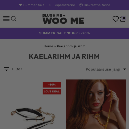
❤️ Summer Sale
✨ Ekspresstarne
📦 Diskreetne tarne
Woo Me
0
Skip
SUMMER SALE ❤️ Kuni -70%
to
content
Home
»
Kaelarihm ja rihm
KAELARIHM JA RIHM
Filter
-60%
LOVE DEAL