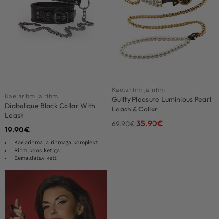
Kaelarihm ja rihm
Kaelarihm ja rihm
Guilty Pleasure Luminious Pearl
Diabolique Black Collar With
Leash & Collar
Leash
35.90
€
69.90
€
19.90
€
Kaelarihma ja rihmaga komplekt
Rihm koos ketiga
Eemaldatav kett