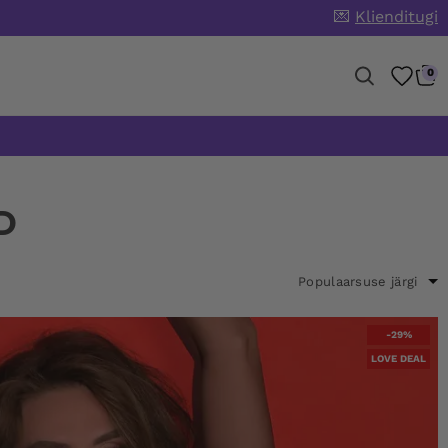
💌
Klienditugi
0
D
-29%
LOVE DEAL