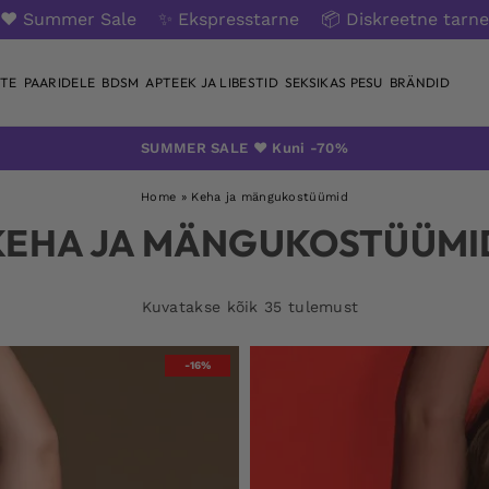
❤️ Summer Sale
✨ Ekspresstarne
📦 Diskreetne tarne
TE
PAARIDELE
BDSM
APTEEK JA LIBESTID
SEKSIKAS PESU
BRÄNDID
SUMMER SALE ❤️ Kuni -70%
Home
»
Keha ja mängukostüümid
KEHA JA MÄNGUKOSTÜÜMI
Kuvatakse kõik 35 tulemust
-16%