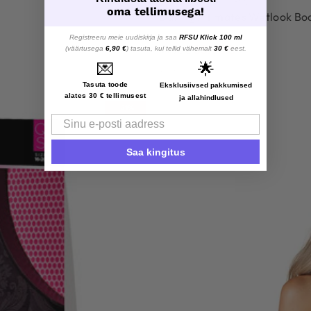
Keha ja mängukostüümid
oma tellimusega!
Daring Intimates Wetlook Bod
Registreeru meie uudiskirja ja saa
RFSU Klick 100 ml
35.90
€
(väärtusega
6,90 €
) tasuta, kui tellid vähemalt
44.90
€
30 €
eest.
💌
🌟
S/M, L/XL
Tasuta toode
Eksklusiivsed pakkumised
alates 30 € tellimusest
ja allahindlused
-31%
Email
Saa kingitus