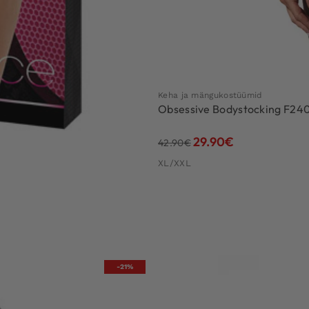
Keha ja mängukostüümid
Obsessive Bodystocking F24
29.90
€
42.90
€
XL/XXL
-21%