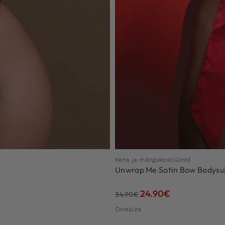
Keha ja mängukostüümid
Unwrap Me Satin Bow Bodysu
24.90
€
34.90
€
Onesize