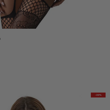
0
-22%