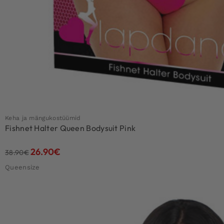
Keha ja mängukostüümid
Fishnet Halter Queen Bodysuit Pink
26.90
€
38.90
€
Queensize