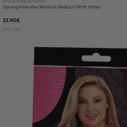
Keha ja mängukostüümid
Daring Intimates Wetlook Bodysuit With Halter
23.90
€
S/M, L/XL