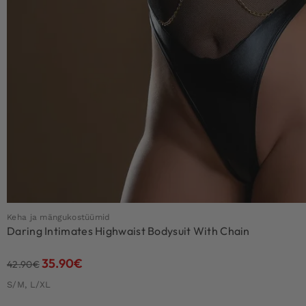
Keha ja mängukostüümid
Daring Intimates Highwaist Bodysuit With Chain
35.90
€
42.90
€
S/M, L/XL