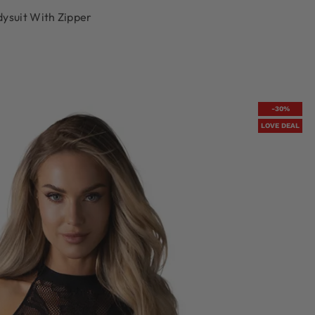
ysuit With Zipper
-30%
LOVE DEAL