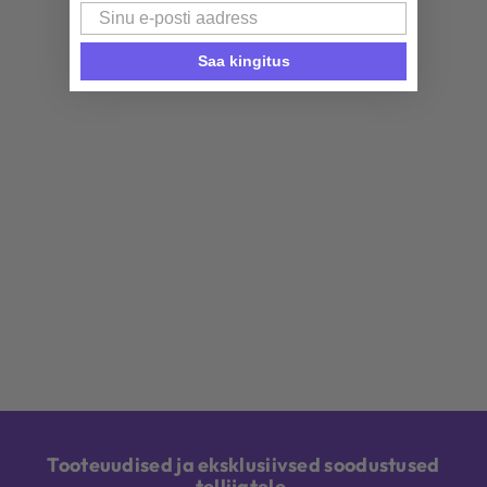
Email
Saa kingitus
Tooteuudised ja eksklusiivsed soodustused
tellijatele.