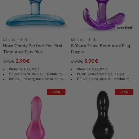
Love Deal
Mini anaallelu
Mini anaallelu
Hard Candy Perfect For First
B Yours Triple Bead Anal Plug
Time Anal Play Blue
Purple
2.90
€
3.90
€
7.90
€
6.90
€
Ideaalne algajatele
Ideaalne algajatele
Õhuke ankru alus suurendab mugavust
Püsib kasutamise ajal paigal
Kitsas, ümmargune ülaosa hõlpsaks sisestamiseks
Õhuke ankru alus suurendab mugavust
-29%
-56%