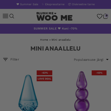
❤️ Summer Sale
✨ Ekspresstarne
📦 Diskreetne tarne
Woo Me
0
Skip
SUMMER SALE ❤️ Kuni -70%
to
content
Home
»
Mini anaallelu
MINI ANAALLELU
Filter
-63%
-43%
LOVE DEAL