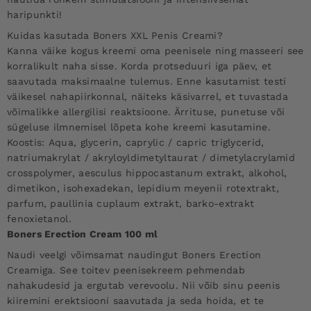
haripunkti!
Kuidas kasutada Boners XXL Penis Creami?
Kanna väike kogus kreemi oma peenisele ning masseeri see
korralikult naha sisse. Korda protseduuri iga päev, et
saavutada maksimaalne tulemus. Enne kasutamist testi
väikesel nahapiirkonnal, näiteks käsivarrel, et tuvastada
võimalikke allergilisi reaktsioone. Ärrituse, punetuse või
sügeluse ilmnemisel lõpeta kohe kreemi kasutamine.
Koostis:
Aqua, glycerin, caprylic / capric triglycerid,
natriumakrylat / akryloyldimetyltaurat / dimetylacrylamid
crosspolymer, aesculus hippocastanum extrakt, alkohol,
dimetikon, isohexadekan, lepidium meyenii rotextrakt,
parfum, paullinia cuplaum extrakt, barko-extrakt
fenoxietanol.
Boners Erection Cream 100 ml
Naudi veelgi võimsamat naudingut Boners Erection
Creamiga. See toitev peenisekreem pehmendab
nahakudesid ja ergutab verevoolu. Nii võib sinu peenis
kiiremini erektsiooni saavutada ja seda hoida, et te