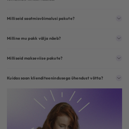
Milliseid saatmisvõimalusi pakute?
Milline mu pakk välja näeb?
Milliseid makseviise pakute?
Kuidas saan klienditeenindusega ühendust võtta?