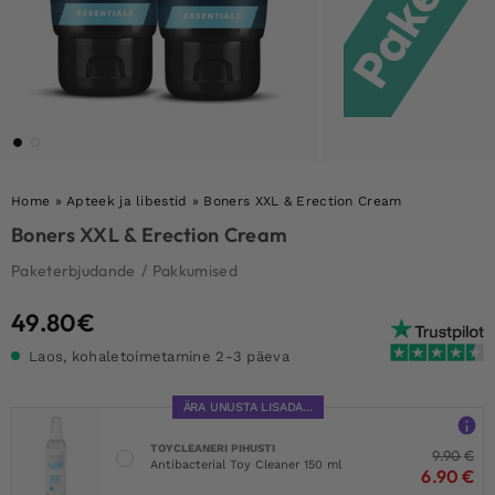
Home
»
Apteek ja libestid
»
Boners XXL & Erection Cream
Boners XXL & Erection Cream
Paketerbjudande
/
Pakkumised
49.80
€
Laos, kohaletoimetamine 2-3 päeva
ÄRA UNUSTA LISADA...
TOYCLEANERI PIHUSTI
9.90
€
Antibacterial Toy Cleaner 150 ml
6.90
€