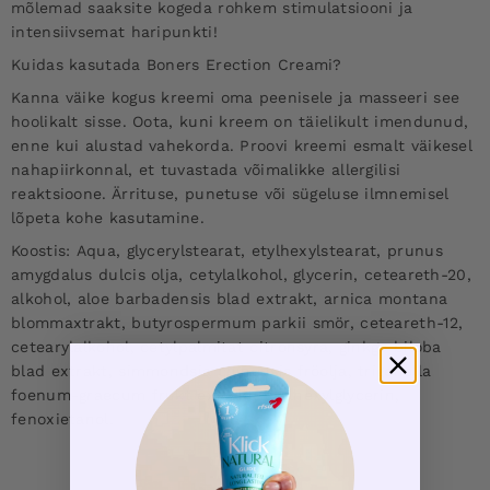
mõlemad saaksite kogeda rohkem stimulatsiooni ja
intensiivsemat haripunkti!
Kuidas kasutada Boners Erection Creami?
Kanna väike kogus kreemi oma peenisele ja masseeri see
hoolikalt sisse. Oota, kuni kreem on täielikult imendunud,
enne kui alustad vahekorda. Proovi kreemi esmalt väikesel
nahapiirkonnal, et tuvastada võimalikke allergilisi
reaktsioone. Ärrituse, punetuse või sügeluse ilmnemisel
lõpeta kohe kasutamine.
Koostis:
Aqua, glycerylstearat, etylhexylstearat, prunus
amygdalus dulcis olja, cetylalkohol, glycerin, ceteareth-20,
alkohol, aloe barbadensis blad extrakt, arnica montana
blommaxtrakt, butyrospermum parkii smör, ceteareth-12,
cetearylalkohol, cetylpalmitat citronsyra, ginkgo biloba
blad extrakt, simmondsia chinensis fröolja, trigonella
foenum-graecum frukt extrakt, etylhexylglycerin,
fenoxietanol.