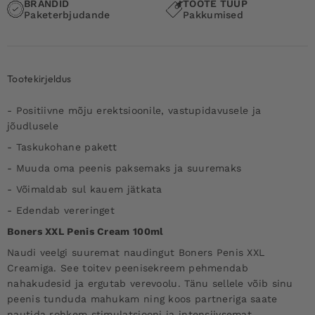
BRÄNDID
TOOTE TÜÜP
Paketerbjudande
Pakkumised
Tootekirjeldus
- Positiivne mõju erektsioonile, vastupidavusele ja
jõudlusele
- Taskukohane pakett
- Muuda oma peenis paksemaks ja suuremaks
- Võimaldab sul kauem jätkata
- Edendab vereringet
Boners XXL Penis Cream 100ml
Naudi veelgi suuremat naudingut Boners Penis XXL
Creamiga. See toitev peenisekreem pehmendab
nahakudesid ja ergutab verevoolu. Tänu sellele võib sinu
peenis tunduda mahukam ning koos partneriga saate
nautida rohkem stimulatsiooni ja intensiivsemat