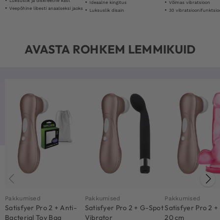
Luksuslik ja diskreetne kast
Ideaalne kingitus
Võimas vibratsioon
Veepõhine libesti anaalseksi jaoks
Luksuslik disain
30 vibratsioonifunktsio
AVASTA ROHKEM LEMMIKUID
Pakkumised
Pakkumised
Pakkumised
Satisfyer Pro 2 + Anti-
Satisfyer Pro 2 + G-Spot
Satisfyer Pro 2 +
Bacterial Toy Bag
Vibrator
20 cm