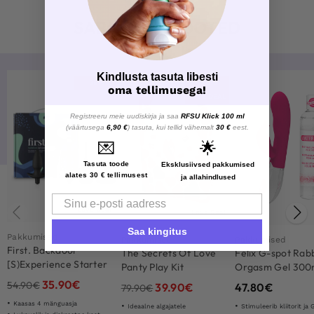
SARNASED TOOTED
Kindlusta tasuta libesti
-35%
-50%
oma tellimusega!
LOVE DEAL
Registreeru meie uudiskirja ja saa
RFSU Klick 100 ml
(väärtusega
6,90 €
) tasuta, kui tellid vähemalt
30 €
eest.
💌
🌟
Tasuta toode
Eksklusiivsed pakkumised
alates 30 € tellimusest
ja allahindlused
Email
Love Deal
Love Deal
Saa kingitus
Pakkumised
Pakkumised
Pakkumised
First. Backdoor
The Secrets Of Love
Felix G-spot Rabb
[S)Experience Starter
Panty Play Kit
Orgasm Gel 300
Set
35.90
€
54.90
€
39.90
€
47.80
€
79.90
€
Kaasas 4 mänguasja
Ideaalne algajatele
Stimuleerib kliitorit ja