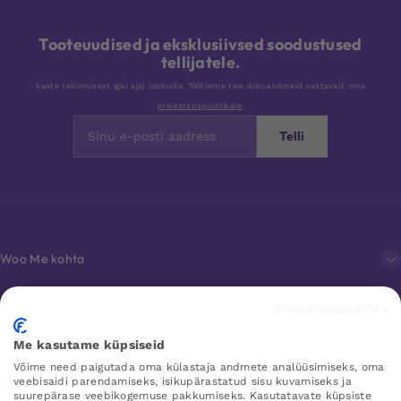
Tooteuudised ja eksklusiivsed soodustused
tellijatele.
Saate tellimusest igal ajal loobuda. Töötleme teie isikuandmeid vastavalt oma
privaatsuspoliitikale
.
Telli
Woo Me kohta
Privaatsuspoliitika
Klienditeenindus
Me kasutame küpsiseid
Võime need paigutada oma külastaja andmete analüüsimiseks, oma
Lemmikud
veebisaidi parendamiseks, isikupärastatud sisu kuvamiseks ja
suurepärase veebikogemuse pakkumiseks. Kasutatavate küpsiste