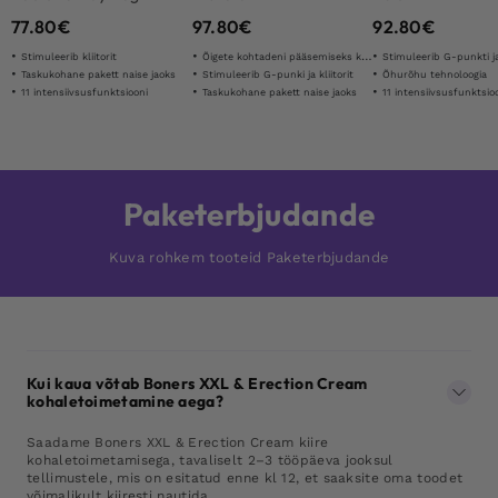
77.80
€
97.80
€
92.80
€
Stimuleerib kliitorit
Õigete kohtadeni pääsemiseks kergelt painutatud pea
Stimuleerib G-punkti ja 
Taskukohane pakett naise jaoks
Stimuleerib G-punki ja kliitorit
Õhurõhu tehnoloogia
11 intensiivsusfunktsiooni
Taskukohane pakett naise jaoks
11 intensiivsusfunktsio
Paketerbjudande
Kuva rohkem tooteid Paketerbjudande
Kui kaua võtab Boners XXL & Erection Cream
kohaletoimetamine aega?
Saadame Boners XXL & Erection Cream kiire
kohaletoimetamisega, tavaliselt 2–3 tööpäeva jooksul
tellimustele, mis on esitatud enne kl 12, et saaksite oma toodet
võimalikult kiiresti nautida.