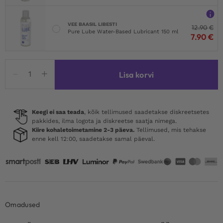
VEE BAASIL LIBESTI
12.90
€
Pure Lube Water-Based Lubricant 150 ml
7.90
€
Boners
Lisa korvi
XXL
&
Erection
Cream
Keegi ei saa teada
, kõik tellimused saadetakse diskreetsetes
pakkides, ilma logota ja diskreetse saatja nimega.
kogus
Kiire kohaletoimetamine 2-3 päeva.
Tellimused, mis tehakse
enne kell 12:00, saadetakse samal päeval.
Omadused