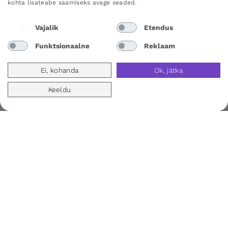
kohta lisateabe saamiseks avage seaded.
Kas kõik tooted veebilehel on laos?
Vajalik
Etendus
Funktsionaalne
Reklaam
Jah, kõik veebipoes olevad tooted on saadaval
meie enda laos, et saaksime teie tellimuse
Ei, kohanda
Ok, jätka
kiiresti ja tõhusalt saata.
Keeldu
Kontakt
Kas teil on probleem? Soovitus või midagi, mida
soovite meile öelda? Klõpsake siin, et meiega
ühendust võtta.