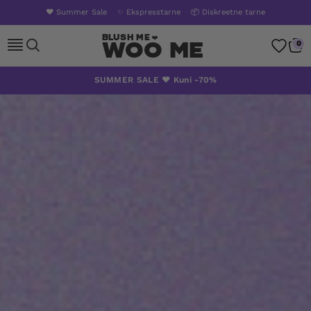
❤️ Summer Sale
✨ Ekspresstarne
📦 Diskreetne tarne
Woo Me
0
Skip
SUMMER SALE ❤️ Kuni -70%
to
content