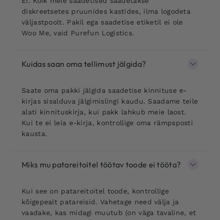
Ei. Kõik meie saadetised saadetakse
diskreetsetes pruunides kastides, ilma logodeta
väljastpoolt. Pakil ega saadetise etiketil ei ole
Woo Me, vaid Purefun Logistics.
Kuidas saan oma tellimust jälgida?
Saate oma pakki jälgida saadetise kinnituse e-
kirjas sisalduva jälgimislingi kaudu. Saadame teile
alati kinnituskirja, kui pakk lahkub meie laost.
Kui te ei leia e-kirja, kontrollige oma rämpsposti
kausta.
Miks mu patareitoitel töötav toode ei tööta?
Kui see on patareitoitel toode, kontrollige
kõigepealt patareisid. Vahetage need välja ja
vaadake, kas midagi muutub (on väga tavaline, et