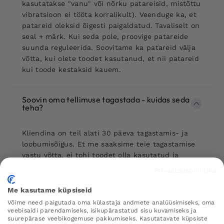
kasutatakse "vanu" või nõrku patareisid, mistõttu
vibratsioon ei tööta korralikult). Veenduge ka, et
patareid oleksid õigesti paigaldatud. Tavaliselt on
seal + märk. Kui seda pole, proovige patareide
suunda reguleerida. Soovitame ka patareid välja
võtta, kui olete toodet kasutanud, et nii patareid
kui toode kestaksid kauem.
Soovin oma tellimuse tagastada - kuidas seda
teha?
Kliendina on teil alati 30 päeva tagastamis- ja
loobumisõigus. Et me saaksime teie tagastamise
vastu võtta, ei tohi toodet olla kasutatud ja
pakend/tembeldamine ei tohi olla avatud.
Privaatsuspoliitika
Loomulikult on võimalik tagastada ainult üksikud
tooted teie tellimusest või kogu tellimus.
Me kasutame küpsiseid
Võime need paigutada oma külastaja andmete analüüsimiseks, oma
Saate lugeda rohkem selle kohta, kuidas
veebisaidi parendamiseks, isikupärastatud sisu kuvamiseks ja
tagastada siit
suurepärase veebikogemuse pakkumiseks. Kasutatavate küpsiste