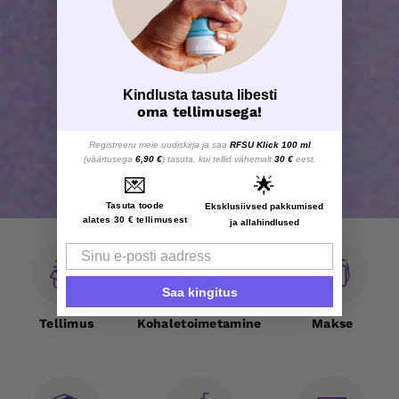
Kindlusta tasuta libesti
oma tellimusega!
Registreeru meie uudiskirja ja saa
RFSU Klick 100 ml
(väärtusega
6,90 €
) tasuta, kui tellid vähemalt
30 €
eest.
💌
🌟
Tasuta toode
Eksklusiivsed pakkumised
alates 30 € tellimusest
ja allahindlused
Email
Saa kingitus
Tellimus
Kohaletoimetamine
Makse