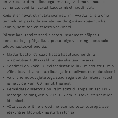
on varustatud mullikestega, mis tagavad maksimaalse
stimulatsiooni ja lisavad kasutamisel naudingut.
Koge 6 erinevat stimulatsioonirežiimi. Avasta ja leia oma
lemmik, et pakkuda endale naudingurikas kogemus ka
vannis, sest see on täiesti veekindel.
Pärast kasutamist saad sisetoru seadmest hõlpsalt
eemaldada ja põhjalikult pesta leige vee ning spetsiaalse
lelupuhastusvahendiga.
Masturbaatoriga saad kaasa kasutusjuhendi ja
magnetilise USB-kaabli mugavaks laadimiseks
Seadmel on kokku 6 eelseadistatud liikumismustrit, mis
võimaldavad vaheldusrikast ja intensiivset stimulatsiooni
Vaid ühe nupuvajutusega saad reguleerida intensiivsust
ja nautida kuni 60 minutit järjest
Eemaldatav sisetoru on valmistatud läbipaistvast TPE-
materjalist ning venib kuni 6,5 cm laiuseks, et sobituda
ideaalselt
Võta vastu eriline erootiline elamus selle suurepärase
elektrilise blowjob-masturbaatoriga