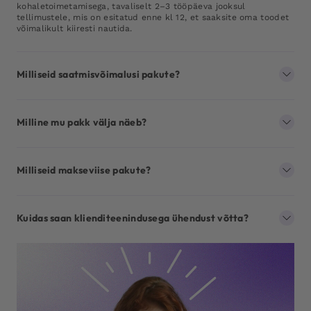
kohaletoimetamisega, tavaliselt 2–3 tööpäeva jooksul
tellimustele, mis on esitatud enne kl 12, et saaksite oma toodet
võimalikult kiiresti nautida.
Milliseid saatmisvõimalusi pakute?
Milline mu pakk välja näeb?
Milliseid makseviise pakute?
Kuidas saan klienditeenindusega ühendust võtta?