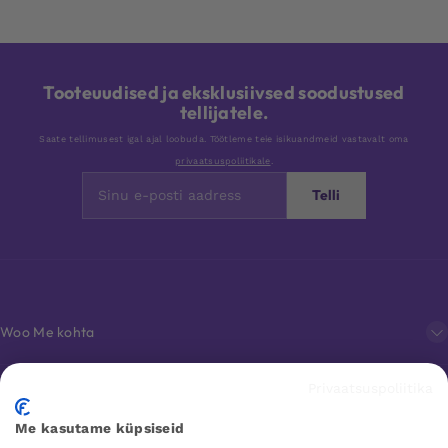
Tooteuudised ja eksklusiivsed soodustused
tellijatele.
Saate tellimusest igal ajal loobuda. Töötleme teie isikuandmeid vastavalt oma
privaatsuspoliitikale
.
Telli
Woo Me kohta
Privaatsuspoliitika
Klienditeenindus
Me kasutame küpsiseid