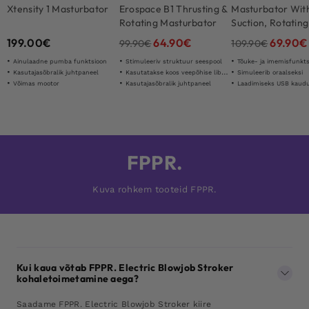
Xtensity 1 Masturbator
Erospace B1 Thrusting &
Masturbator Wit
Rotating Masturbator
Suction, Rotating
Thrusting Motion
199.00
€
64.90
€
69.90
€
99.90
€
109.90
€
Ainulaadne pumba funktsioon
Stimuleeriv struktuur seespool
Tõuke- ja imemisfunkt
Kasutajasõbralik juhtpaneel
Kasutatakse koos veepõhise libestiga
Simuleerib oraalseksi
Võimas mootor
Kasutajasõbralik juhtpaneel
Laadimiseks USB kaud
FPPR.
Kuva rohkem tooteid FPPR.
Kui kaua võtab FPPR. Electric Blowjob Stroker
kohaletoimetamine aega?
Saadame FPPR. Electric Blowjob Stroker kiire