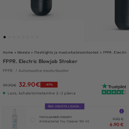
Home
»
Meeste
»
Fleshlights ja masturbatsioonitooted
»
FPPR. Electric
FPPR. Electric Blowjob Stroker
FPPR.
/
Automaatne masturbaator
32.90
€
Algne
Current
99.90
€
-67%
hind
price
Laos, kohaletoimetamine 2-3 päeva
oli:
is:
99.90€.
32.90€.
ÄRA UNUSTA LISADA...
TOYCLEANERI PIHUSTI
9.90
€
Antibacterial Toy Cleaner 150 ml
6.90
€