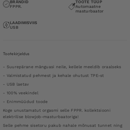
BRÄNDID
TOOTE TÜÜP
FPPR.
Automaatne
masturbaator
LAADIMISVIIS
USB
Tootekirjeldus
- Suurepärane mänguasi neile, kellele meeldib oraalseks
- Valmistatud pehmest ja kehale ohutust TPE-st
- USB laetav
- 100% veekindel
- Enimmüüdud toode
Koge unustamatut orgasmi selle FPPR. kollektsiooni
elektrilise blowjob-masturbaatoriga!
Selle pehme sisetoru pakub nahale mõnusat tunnet ning