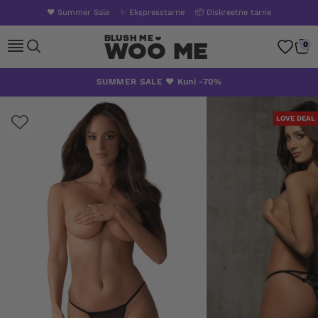
❤️ Summer Sale
✨ Ekspresstarne
📦 Diskreetne tarne
Woo Me
0
Skip
SUMMER SALE ❤️ Kuni -70%
to
content
LOVE DEAL