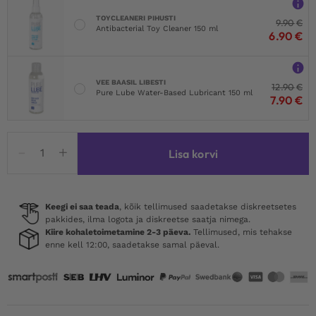
TOYCLEANERI PIHUSTI
9.90
€
Antibacterial Toy Cleaner 150 ml
6.90
€
VEE BAASIL LIBESTI
12.90
€
Pure Lube Water-Based Lubricant 150 ml
7.90
€
Obsessive
Lisa korvi
Luiza
Thong
Black
kogus
Keegi ei saa teada
, kõik tellimused saadetakse diskreetsetes
pakkides, ilma logota ja diskreetse saatja nimega.
Kiire kohaletoimetamine 2-3 päeva.
Tellimused, mis tehakse
enne kell 12:00, saadetakse samal päeval.