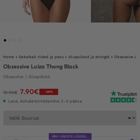
Home
»
Seksikad riided ja pesu
»
Aluspüksid ja stringid
»
Obsessive Lu
Obsessive Luiza Thong Black
Obsessive
/
Aluspüksid
7.90
€
Algne
Current
10.90
€
-28%
hind
price
Laos, kohaletoimetamine 2-3 päeva
oli:
is:
10.90€.
7.90€.
ÄRA UNUSTA LISADA...