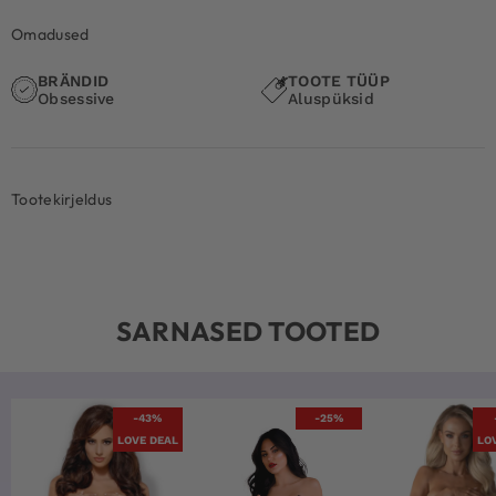
Omadused
BRÄNDID
TOOTE TÜÜP
Obsessive
Aluspüksid
Tootekirjeldus
SARNASED TOOTED
-43%
-25%
LOVE DEAL
LO