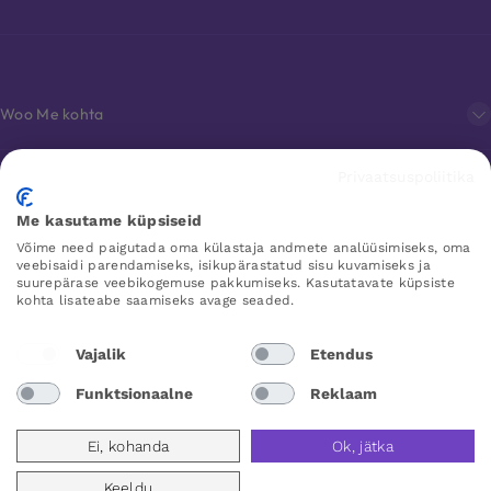
Woo Me kohta
Privaatsuspoliitika
Klienditeenindus
Me kasutame küpsiseid
Võime need paigutada oma külastaja andmete analüüsimiseks, oma
Lemmikud
veebisaidi parendamiseks, isikupärastatud sisu kuvamiseks ja
suurepärase veebikogemuse pakkumiseks. Kasutatavate küpsiste
kohta lisateabe saamiseks avage seaded.
WOO ME
Vajalik
Etendus
Funktsionaalne
Reklaam
Estonia
Ei, kohanda
Ok, jätka
Keeldu