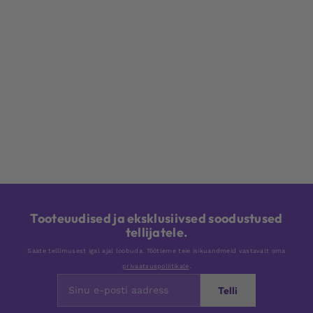
Tooteuudised ja eksklusiivsed soodustused
tellijatele.
Saate tellimusest igal ajal loobuda. Töötleme teie isikuandmeid vastavalt oma
privaatsuspoliitikale
.
Telli