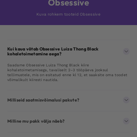
Obsessive
Kuva rohkem tooteid Obsessive
Kui kaua võtab Obsessive Luiza Thong Black
kohaletoimetamine aega?
Saadame Obsessive Luiza Thong Black kiire
kohaletoimetamisega, tavaliselt 2–3 tööpäeva jooksul
tellimustele, mis on esitatud enne kl 12, et saaksite oma toodet
võimalikult kiiresti nautida.
Milliseid saatmisvõimalusi pakute?
Milline mu pakk välja näeb?