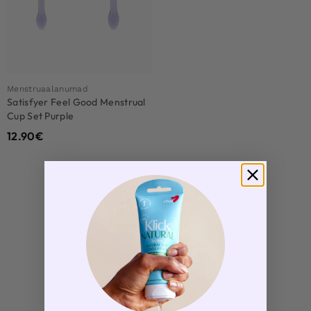
Menstruaalanumad
Satisfyer Feel Good Menstrual
Cup Set Purple
12.90
€
Rohkem tooteid
1
Kuvatakse üksik tulemus