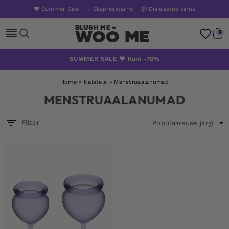
❤️ Summer Sale
✨ Ekspresstarne
📦 Diskreetne tarne
Woo Me
0
Skip
SUMMER SALE ❤️ Kuni -70%
to
content
Home
»
Naistele
»
Menstruaalanumad
MENSTRUAALANUMAD
Filter