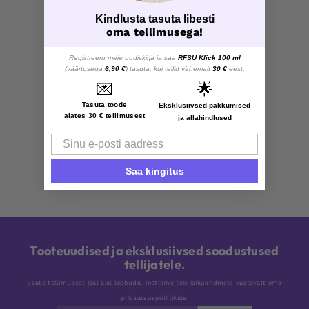
Kindlusta tasuta libesti
oma tellimusega!
Registreeru meie uudiskirja ja saa
RFSU Klick 100 ml
(väärtusega
6,90 €
) tasuta, kui tellid vähemalt
30 €
eest.
💌
🌟
Tasuta toode
Eksklusiivsed pakkumised
alates 30 € tellimusest
ja allahindlused
Email
Saa kingitus
Tooteuudised ja eksklusiivsed soodustused
tellijatele.
Saate tellimusest igal ajal loobuda. Töötleme teie isikuandmeid vastavalt oma
privaatsuspoliitikale
.