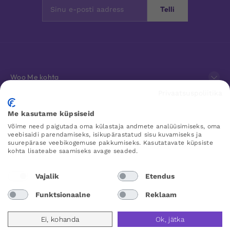
Telli
Woo Me kohta
Privaatsuspoliitika
Klienditeenindus
Me kasutame küpsiseid
Võime need paigutada oma külastaja andmete analüüsimiseks, oma
Lemmikud
veebisaidi parendamiseks, isikupärastatud sisu kuvamiseks ja
suurepärase veebikogemuse pakkumiseks. Kasutatavate küpsiste
kohta lisateabe saamiseks avage seaded.
WOO ME
Vajalik
Etendus
Funktsionaalne
Reklaam
Estonia
Ei, kohanda
Ok, jätka