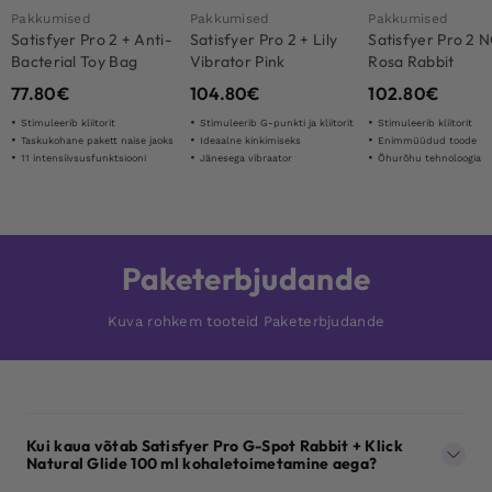
Pakkumised
Pakkumised
Pakkumised
Satisfyer Pro 2 + Anti-
Satisfyer Pro 2 + Lily
Satisfyer Pro 2 
Bacterial Toy Bag
Vibrator Pink
Rosa Rabbit
77.80
€
104.80
€
102.80
€
Stimuleerib kliitorit
Stimuleerib G-punkti ja kliitorit
Stimuleerib kliitorit
Taskukohane pakett naise jaoks
Ideaalne kinkimiseks
Enimmüüdud toode
11 intensiivsusfunktsiooni
Jänesega vibraator
Õhurõhu tehnoloogia
Paketerbjudande
Kuva rohkem tooteid Paketerbjudande
Kui kaua võtab Satisfyer Pro G-Spot Rabbit + Klick
Natural Glide 100 ml kohaletoimetamine aega?