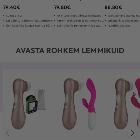
79.40
€
79.80
€
88.80
€
XL tapp x 2
10 intensiivset vibratsioonitaset
Taskukohane pakett nai
Lai põhi turvaliseks kasutamiseks
Parem erektsioon ja optimeeritud vastupidavus
Luksuslik ja elegantne 
Õrn koonilise kujuga koonus hõlpsaks sisestamiseks
Stimuleerib penetreerimise ajal kliitorit
Paindlik, sile pea
AVASTA ROHKEM LEMMIKUID