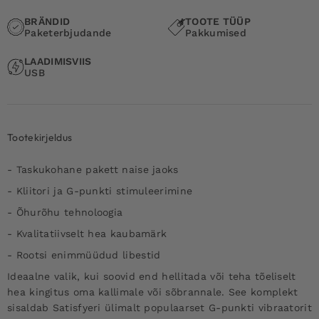
BRÄNDID
TOOTE TÜÜP
Paketerbjudande
Pakkumised
LAADIMISVIIS
USB
Tootekirjeldus
- Taskukohane pakett naise jaoks
- Kliitori ja G-punkti stimuleerimine
- Õhurõhu tehnoloogia
- Kvalitatiivselt hea kaubamärk
- Rootsi enimmüüdud libestid
Ideaalne valik, kui soovid end hellitada või teha tõeliselt
hea kingitus oma kallimale või sõbrannale. See komplekt
sisaldab Satisfyeri ülimalt populaarset G-punkti vibraatorit