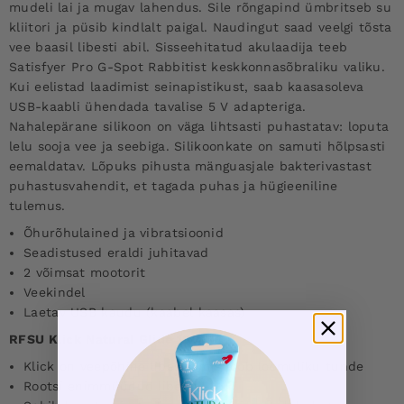
mudeli lai ja mugav lahendus. Sile rõngapind ümbritseb su
kliitori ja püsib kindlalt paigal. Naudingut saad veelgi tõsta
vee baasil libesti abil. Sisseehitatud akulaadija teeb
Satisfyer Pro G-Spot Rabbitist keskkonnasõbraliku valiku.
Kui eelistad laadimist seinapistikust, saab kaasasoleva
USB-kaabli ühendada tavalise 5 V adapteriga.
Nahalepärane silikoon on väga lihtsasti puhastatav: loputa
lelu sooja vee ja seebiga. Silikoonkate on samuti hõlpsasti
eemaldatav. Lõpuks pihusta mänguasjale bakterivastast
puhastusvahendit, et tagada puhas ja hügieeniline
tulemus.
Õhurõhulained ja vibratsioonid
Seadistused eraldi juhitavad
2 võimsat mootorit
Veekindel
Laetav USB kaudu (kaabel kaasas)
RFSU Klick Natural Glide 100ml
Klick on veepõhine libesti, mis loob loomuliku tunde
Rootsi enimmüüdud libesti