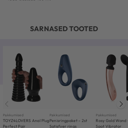
SARNASED TOOTED
Pakkumised
Pakkumised
Pakkumised
TOYZ4LOVERS Anal Plug
Penisringpaket – 2st
Rosy Gold Wand 
Perfect Pair
Satisfyer rings
Spot Vibrator