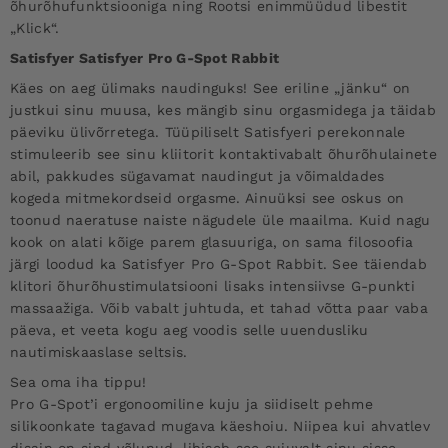
õhurõhufunktsiooniga ning Rootsi enimmüüdud libestit
„Klick“.
Satisfyer Satisfyer Pro G-Spot Rabbit
Käes on aeg ülimaks naudinguks! See eriline „jänku“ on
justkui sinu muusa, kes mängib sinu orgasmidega ja täidab
päeviku ülivõrretega. Tüüpiliselt Satisfyeri perekonnale
stimuleerib see sinu kliitorit kontaktivabalt õhurõhulainete
abil, pakkudes sügavamat naudingut ja võimaldades
kogeda mitmekordseid orgasme. Ainuüksi see oskus on
toonud naeratuse naiste nägudele üle maailma. Kuid nagu
kook on alati kõige parem glasuuriga, on sama filosoofia
järgi loodud ka Satisfyer Pro G-Spot Rabbit. See täiendab
klitori õhurõhustimulatsiooni lisaks intensiivse G-punkti
massaažiga. Võib vabalt juhtuda, et tahad võtta paar vaba
päeva, et veeta kogu aeg voodis selle uuendusliku
nautimiskaaslase seltsis.
Sea oma iha tippu!
Pro G-Spot’i ergonoomiline kuju ja siidiselt pehme
silikoonkate tagavad mugava käeshoiu. Niipea kui ahvatlev
disain on sind võlunud, libiseb see sujuvalt sinu sisse.