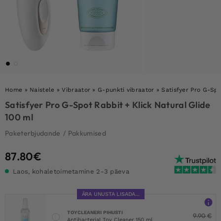
Home
»
Naistele
»
Vibraator
»
G-punkti vibraator
»
Satisfyer Pro G-Spo
Satisfyer Pro G-Spot Rabbit + Klick Natural Glide
100 ml
Paketerbjudande
/
Pakkumised
87.80
€
Laos, kohaletoimetamine 2-3 päeva
ÄRA UNUSTA LISADA...
TOYCLEANERI PIHUSTI
9.90
€
Antibacterial Toy Cleaner 150 ml