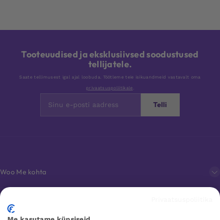
Tooteuudised ja eksklusiivsed soodustused
tellijatele.
Saate tellimusest igal ajal loobuda. Töötleme teie isikuandmeid vastavalt oma
privaatsuspoliitikale
.
Telli
Woo Me kohta
Privaatsuspoliitika
Klienditeenindus
Me kasutame küpsiseid