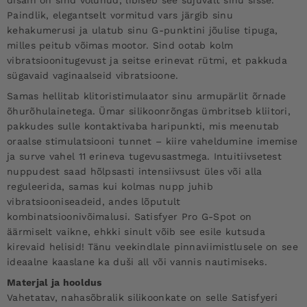
Paindlik, elegantselt vormitud vars järgib sinu
kehakumerusi ja ulatub sinu G-punktini jõulise tipuga,
milles peitub võimas mootor. Sind ootab kolm
vibratsioonitugevust ja seitse erinevat rütmi, et pakkuda
sügavaid vaginaalseid vibratsioone.
Samas hellitab klitoristimulaator sinu armupärlit õrnade
õhurõhulainetega. Ümar silikoonrõngas ümbritseb kliitori,
pakkudes sulle kontaktivaba haripunkti, mis meenutab
oraalse stimulatsiooni tunnet – kiire vaheldumine imemise
ja surve vahel 11 erineva tugevusastmega. Intuitiivsetest
nuppudest saad hõlpsasti intensiivsust üles või alla
reguleerida, samas kui kolmas nupp juhib
vibratsiooniseadeid, andes lõputult
kombinatsioonivõimalusi. Satisfyer Pro G-Spot on
äärmiselt vaikne, ehkki sinult võib see esile kutsuda
kirevaid helisid! Tänu veekindlale pinnaviimistlusele on see
ideaalne kaaslane ka duši all või vannis nautimiseks.
Materjal ja hooldus
Vahetatav, nahasõbralik silikoonkate on selle Satisfyeri