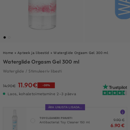
Home
»
Apteek ja libestid
»
Waterglide Orgasm Gel 300 ml
Waterglide Orgasm Gel 300 ml
Waterglide
/
Stimuleeriv libesti
11.90
€
Algne
Current
14.90
€
-20%
hind
price
Laos, kohaletoimetamine 2-3 päeva
oli:
is:
14.90€.
11.90€.
ÄRA UNUSTA LISADA...
TOYCLEANERI PIHUSTI
9.90
€
Antibacterial Toy Cleaner 150 ml
6.90
€