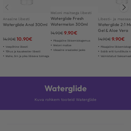
Meloni maitsega libesti
Waterglide Fresh
Anaalne libesti
Libesti- ja massa
Watermelon 300ml
Waterglide Anal 300ml
Waterglide 2:1 
Gel & Aloe Vera
9.90
€
14.90
€
Lubricant 300ml
10.90
€
9.90
€
14.90
€
14.90
€
Pikaajaline libisemiskogemus
Meloni maitse
Veepõhine libesti
Pikaajaline libisemisk
Ideaalne oraalseksi jaoks
Tõhus ja kauakestev libesti
Sobib eriti tundlikule 
Mahe, õrn ja pika libiseva toimega
Valmistatud Saksamaal kõrge k
Waterglide
Kuva rohkem tooteid Waterglide