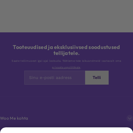
Tooteuudised ja eksklusiivsed soodustused
tellijatele.
Saate tellimusest igal ajal loobuda. Töötleme teie isikuandmeid vastavalt oma
privaatsuspoliitikale
.
Telli
Woo Me kohta