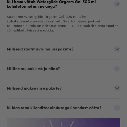
Kui kaua võtab Waterglide Orgasm Gel 300 ml
kohaletoimetamine aega?
Saadame Waterglide Orgasm Gel 300 ml kiire
kohaletoimetamisega, tavaliselt 2–3 tööpäeva jooksul
tellimustele, mis on esitatud enne kl 12, et saaksite oma toodet
võimalikult kiiresti nautida.
Milliseid saatmisvõimalusi pakute?
Milline mu pakk välja näeb?
Milliseid makseviise pakute?
Kuidas saan klienditeenindusega ühendust võtta?