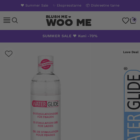
❤️ Summer Sale
✨ Ekspresstarne
📦 Diskreetne tarne
Woo Me
0
Skip
SUMMER SALE ❤️ Kuni -70%
to
content
Love Deal