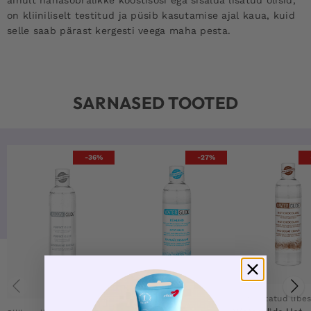
on kliiniliselt testitud ja püsib kasutamise ajal kaua, kuid
selle saab pärast kergesti veega maha pesta.
SARNASED TOOTED
-36%
-27%
Maitsestatud libes