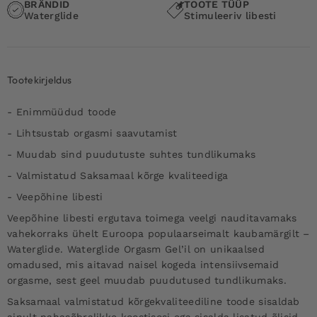
BRÄNDID
TOOTE TÜÜP
Waterglide
Stimuleeriv libesti
Tootekirjeldus
- Enimmüüdud toode
- Lihtsustab orgasmi saavutamist
- Muudab sind puudutuste suhtes tundlikumaks
- Valmistatud Saksamaal kõrge kvaliteediga
- Veepõhine libesti
Veepõhine libesti ergutava toimega veelgi nauditavamaks
vahekorraks ühelt Euroopa populaarseimalt kaubamärgilt –
Waterglide. Waterglide Orgasm Gel’il on unikaalsed
omadused, mis aitavad naisel kogeda intensiivsemaid
orgasme, sest geel muudab puudutused tundlikumaks.
Saksamaal valmistatud kõrgekvaliteediline toode sisaldab
ainult nahasõbralikke koostisosi ega sisalda lisatud õlisid,