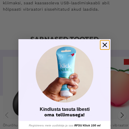
kliimaksi, saad kaasasoleva USB-laadimiskaabli abil
hõlpsasti vibraatori sissehitatud akud laadida.
SARNASED TOOTED
-57%
-57%
LOVE DEAL
Kindlusta tasuta libesti
oma tellimusega!
Love Deal
Love Deal
Õhurõhu vibraator
Õhurõhu vibraator
Registreeru meie uudiskirja ja saa
RFSU Klick 100 ml
Õhurõhu vibraator