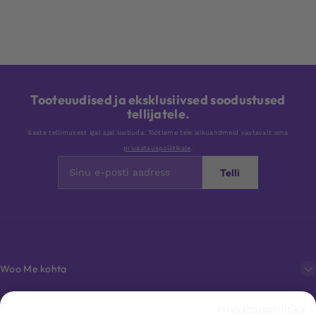
Tooteuudised ja eksklusiivsed soodustused
tellijatele.
Saate tellimusest igal ajal loobuda. Töötleme teie isikuandmeid vastavalt oma
privaatsuspoliitikale
.
Telli
Woo Me kohta
Privaatsuspoliitika
Klienditeenindus