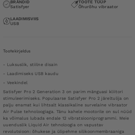
BRÄNDID
TOOTE TÜÜP
Satisfyer
Õhurõhu vibraator
LAADIMISVIIS
USB
Tootekirjeldus
- Luksuslik, stiilne disain
- Laadimiseks USB kaudu
- Veekindel
Satisfyer Pro 2 Generation 3 on parim mänguasi kliitori
stimuleerimiseks. Populaarse Satisfyer Pro 2 järeltulija on
palju enamat kui lihtsalt klassikaline survelaine vibraator
Air Pulse tehnoloogiaga. Tänu kahele mootorile on sul nüüd
ka võimalus lubada endale 12 vibratsiooniprogrammi. Meie
uuenduslik Liquid Air tehnoloogia on vapustav
revolutsioon: õhukese ja ülipehme silikoonmembraaniga