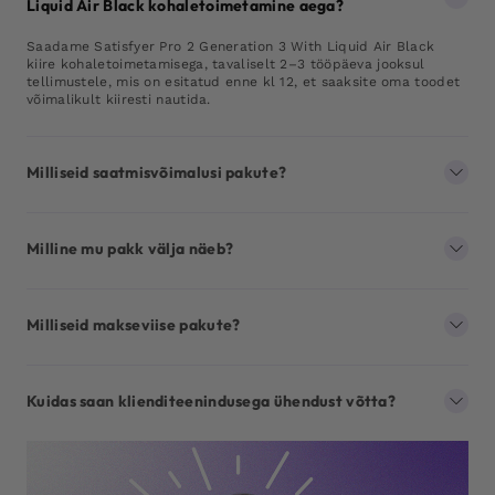
Liquid Air Black kohaletoimetamine aega?
Saadame Satisfyer Pro 2 Generation 3 With Liquid Air Black
kiire kohaletoimetamisega, tavaliselt 2–3 tööpäeva jooksul
tellimustele, mis on esitatud enne kl 12, et saaksite oma toodet
võimalikult kiiresti nautida.
Milliseid saatmisvõimalusi pakute?
Milline mu pakk välja näeb?
Milliseid makseviise pakute?
Kuidas saan klienditeenindusega ühendust võtta?