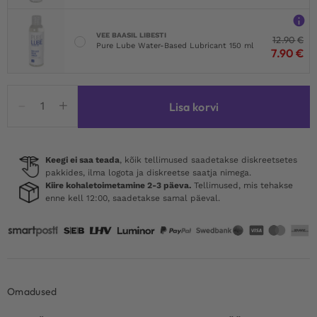
VEE BAASIL LIBESTI
12.90
€
Pure Lube Water-Based Lubricant 150 ml
7.90
€
Satisfyer
Lisa korvi
Pro
2
Generation
3
Keegi ei saa teada
, kõik tellimused saadetakse diskreetsetes
pakkides, ilma logota ja diskreetse saatja nimega.
With
Kiire kohaletoimetamine 2-3 päeva.
Tellimused, mis tehakse
Liquid
enne kell 12:00, saadetakse samal päeval.
Air
Black
kogus
Omadused