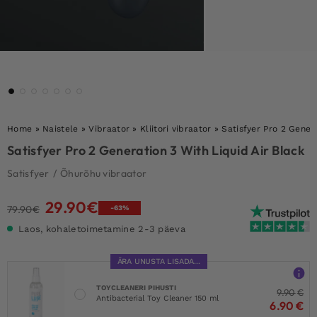
Home
»
Naistele
»
Vibraator
»
Kliitori vibraator
»
Satisfyer Pro 2 Gener
Satisfyer Pro 2 Generation 3 With Liquid Air Black
Satisfyer
/
Õhurõhu vibraator
29.90
€
Algne
Current
79.90
€
-63%
hind
price
Laos, kohaletoimetamine 2-3 päeva
oli:
is:
79.90€.
29.90€.
ÄRA UNUSTA LISADA...
TOYCLEANERI PIHUSTI
9.90
€
Antibacterial Toy Cleaner 150 ml
6.90
€