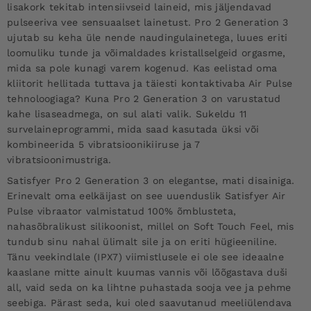
lisakork tekitab intensiivseid laineid, mis jäljendavad
pulseeriva vee sensuaalset lainetust. Pro 2 Generation 3
ujutab su keha üle nende naudingulainetega, luues eriti
loomuliku tunde ja võimaldades kristallselgeid orgasme,
mida sa pole kunagi varem kogenud. Kas eelistad oma
kliitorit hellitada tuttava ja täiesti kontaktivaba Air Pulse
tehnoloogiaga? Kuna Pro 2 Generation 3 on varustatud
kahe lisaseadmega, on sul alati valik. Sukeldu 11
survelaineprogrammi, mida saad kasutada üksi või
kombineerida 5 vibratsioonikiiruse ja 7
vibratsioonimustriga.
Satisfyer Pro 2 Generation 3 on elegantse, mati disainiga.
Erinevalt oma eelkäijast on see uuenduslik Satisfyer Air
Pulse vibraator valmistatud 100% õmblusteta,
nahasõbralikust silikoonist, millel on Soft Touch Feel, mis
tundub sinu nahal ülimalt sile ja on eriti hügieeniline.
Tänu veekindlale (IPX7) viimistlusele ei ole see ideaalne
kaaslane mitte ainult kuumas vannis või lõõgastava duši
all, vaid seda on ka lihtne puhastada sooja vee ja pehme
seebiga. Pärast seda, kui oled saavutanud meeliülendava