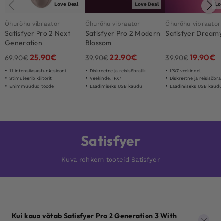
Love Deal
Love Deal
Lo
Õhurõhu vibraator
Õhurõhu vibraator
Õhurõhu vibraator
Satisfyer Pro 2 Next
Satisfyer Pro 2 Modern
Satisfyer Dream
Generation
Blossom
25.90
€
22.90
€
19.90
€
69.90
€
39.90
€
39.90
€
11 intensiivsusfunktsiooni
Diskreetne ja reisisõbralik
IPX7 veekindel
Stimuleerib kliitorit
Veekindel IPX7
Diskreetne ja reisisõbra
Enimmüüdud toode
Laadimiseks USB kaudu
Laadimiseks USB kaud
Satisfyer
Kuva rohkem tooteid Satisfyer
Kui kaua võtab Satisfyer Pro 2 Generation 3 With