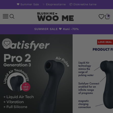
❤️ Summer Sale
✨ Ekspresstarne
📦 Diskreetne tarne
Woo Me
0
Skip
SUMMER SALE ❤️ Kuni -70%
to
content
LOVE DEAL