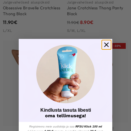
Jalgevahelised aluspüksid
Jalgevahelised aluspüksid
Obsessive Bravelle Crotchless
Jane Crotchless Thong Panty
Thong Black
Black
11.90
€
8.90
€
11.90
€
L/XL
S/M, L/XL
-25%
-32%
Kindlusta tasuta libesti
oma tellimusega!
Registreeru meie uudiskirja ja saa
RFSU Klick 100 ml
Jalgevahelised aluspüksid