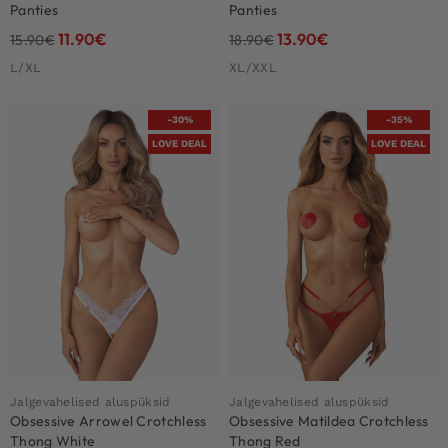
Panties
Panties
11.90
€
13.90
€
15.90
€
18.90
€
L/XL
XL/XXL
-30%
-35%
LOVE DEAL
LOVE DEAL
Jalgevahelised aluspüksid
Jalgevahelised aluspüksid
Obsessive Arrowel Crotchless
Obsessive Matildea Crotchless
Thong White
Thong Red