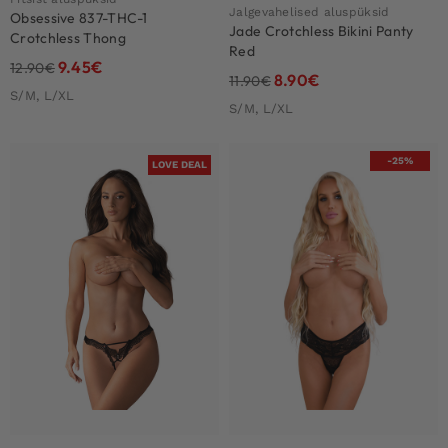
Jalgevahelised aluspüksid
Obsessive 837-THC-1
Jade Crotchless Bikini Panty
Crotchless Thong
Red
9.45
€
12.90
€
8.90
€
11.90
€
S/M, L/XL
S/M, L/XL
-25%
LOVE DEAL