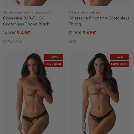
Jalgevahelised aluspüksid
Pitsist aluspüksid
Obsessive 828-THC-1
Obsessive Picantina Crotchless
Crotchless Thong Black
Thong
9.45
€
9.45
€
14.90
€
13.90
€
S/M, L/XL
S/M
-30%
-37%
LOVE DEAL
LOVE DEAL