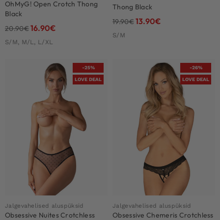
OhMyG! Open Crotch Thong
Thong Black
Black
13.90
€
19.90
€
16.90
€
20.90
€
S/M
S/M, M/L, L/XL
-25%
-26%
LOVE DEAL
LOVE DEAL
Jalgevahelised aluspüksid
Jalgevahelised aluspüksid
Obsessive Nuites Crotchless
Obsessive Chemeris Crotchless