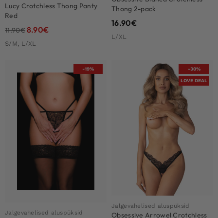
Lucy Crotchless Thong Panty
Thong 2-pack
Red
16.90
€
8.90
€
11.90
€
L/XL
S/M, L/XL
-19%
-30%
LOVE DEAL
Jalgevahelised aluspüksid
Jalgevahelised aluspüksid
Obsessive Arrowel Crotchless