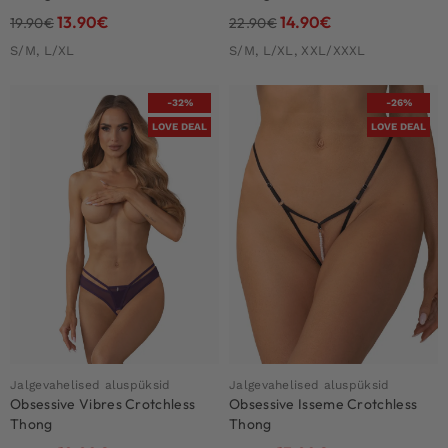
13.90
€
14.90
€
19.90
€
22.90
€
S/M, L/XL
S/M, L/XL, XXL/XXXL
-32%
-26%
LOVE DEAL
LOVE DEAL
Jalgevahelised aluspüksid
Jalgevahelised aluspüksid
Obsessive Vibres Crotchless
Obsessive Isseme Crotchless
Thong
Thong