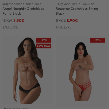
Jalgevahelised aluspüksid
Jalgevahelised aluspüksid
Angel Naughty Crotchless
Roxanne Crotchless String
Panty Black
Black
8.90
€
8.90
€
11.90
€
11.90
€
S/M, L/XL
S/M, L/XL
-27%
-25%
LOVE DEAL
Pitsist aluspüksid