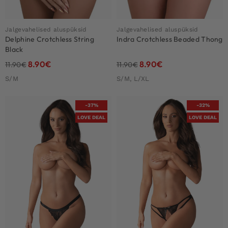
Jalgevahelised aluspüksid
Jalgevahelised aluspüksid
Delphine Crotchless String
Indra Crotchless Beaded Thong
Black
8.90
€
8.90
€
11.90
€
11.90
€
S/M
S/M, L/XL
-37%
-32%
LOVE DEAL
LOVE DEAL