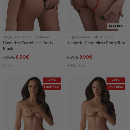
Love Deal
Jalgevahelised aluspüksid
Jalgevahelised aluspüksid
Nicolette Crotchless Panty
Nicolette Crotchless Panty Red
Black
8.90
€
8.90
€
11.90
€
11.90
€
L/XL
S/M, L/XL
-29%
-29%
LOVE DEAL
LOVE DEAL