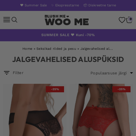
❤️ Summer Sale
✨ Ekspresstarne
📦 Diskreetne tarne
Woo Me
0
Skip
SUMMER SALE ❤️ Kuni -70%
to
content
Home
»
Seksikad riided ja pesu
»
Jalgevahelised aluspüksid
JALGEVAHELISED ALUSPÜKSID
Filter
-25%
-25%