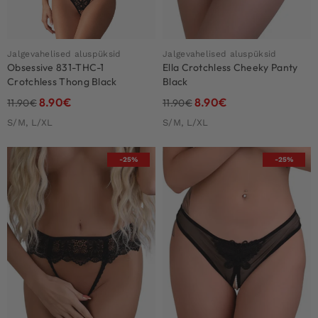
Jalgevahelised aluspüksid
Jalgevahelised aluspüksid
Obsessive 831-THC-1
Ella Crotchless Cheeky Panty
Crotchless Thong Black
Black
8.90
€
8.90
€
11.90
€
11.90
€
S/M, L/XL
S/M, L/XL
-25%
-25%