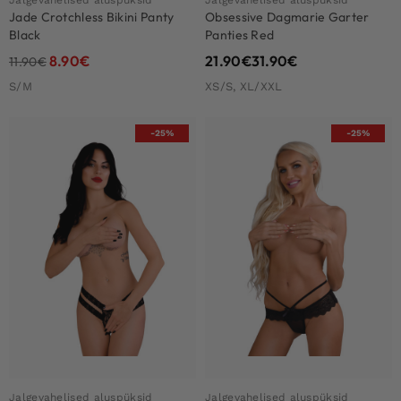
Jalgevahelised aluspüksid
Jalgevahelised aluspüksid
Jade Crotchless Bikini Panty
Obsessive Dagmarie Garter
Black
Panties Red
8.90
€
21.90
€
31.90
€
11.90
€
S/M
XS/S, XL/XXL
-25%
-25%
Jalgevahelised aluspüksid
Jalgevahelised aluspüksid