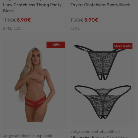
Lucy Crotchless Thong Panty
Taylor Crotchless Panty Black
Black
8.90
€
8.90
€
11.90
€
11.90
€
S/M, L/XL
L/XL
-25%
LOVE DEAL
Jalgevahelised aluspüksid
Jalgevahelised aluspüksid
Obsessive Bianca Crotchless