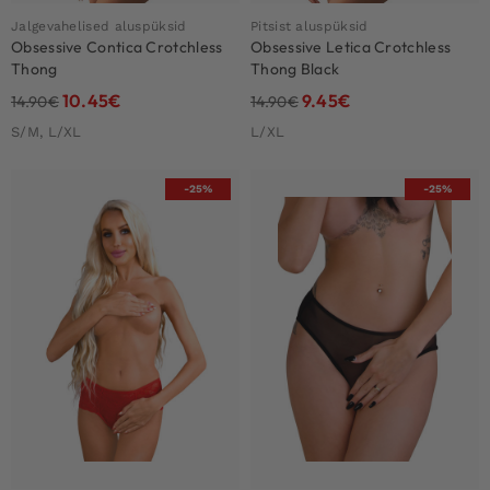
Jalgevahelised aluspüksid
Pitsist aluspüksid
Obsessive Contica Crotchless
Obsessive Letica Crotchless
Thong
Thong Black
10.45
€
9.45
€
14.90
€
14.90
€
S/M, L/XL
L/XL
-25%
-25%