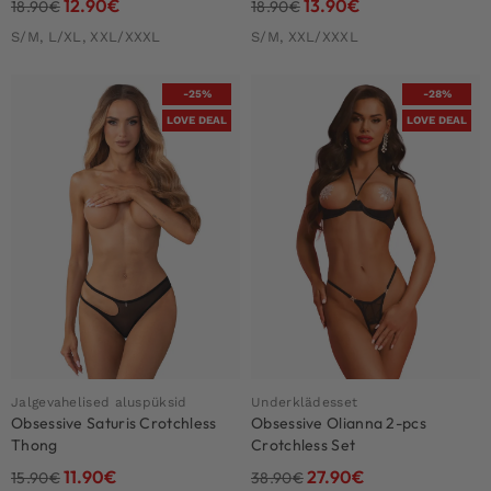
12.90
€
13.90
€
18.90
€
18.90
€
S/M, L/XL, XXL/XXXL
S/M, XXL/XXXL
-25%
-28%
LOVE DEAL
LOVE DEAL
Jalgevahelised aluspüksid
Underklädesset
Obsessive Saturis Crotchless
Obsessive Olianna 2-pcs
Thong
Crotchless Set
11.90
€
27.90
€
15.90
€
38.90
€