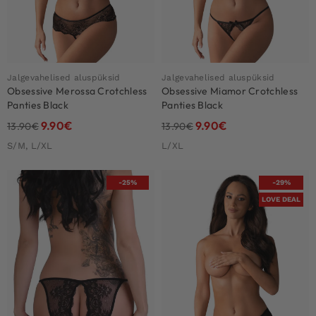
Jalgevahelised aluspüksid
Jalgevahelised aluspüksid
Obsessive Merossa Crotchless
Obsessive Miamor Crotchless
Panties Black
Panties Black
9.90
€
9.90
€
13.90
€
13.90
€
S/M, L/XL
L/XL
-25%
-29%
LOVE DEAL