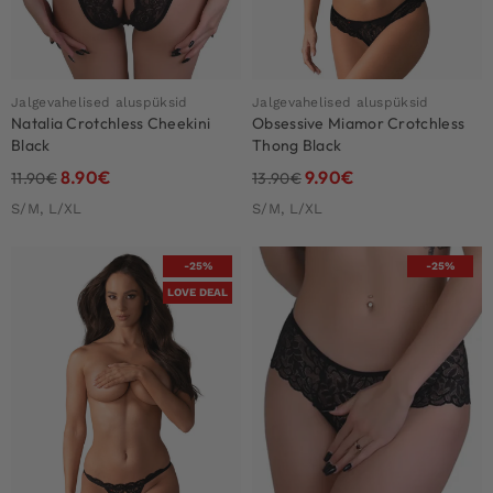
Jalgevahelised aluspüksid
Jalgevahelised aluspüksid
Natalia Crotchless Cheekini
Obsessive Miamor Crotchless
Black
Thong Black
8.90
€
9.90
€
11.90
€
13.90
€
S/M, L/XL
S/M, L/XL
-25%
-25%
LOVE DEAL