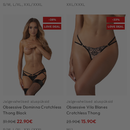
S/M, L/XL, XXL/XXXL
XXL/XXXL
-28%
-33%
LOVE DEAL
LOVE DEAL
Jalgevahelised aluspüksid
Jalgevahelised aluspüksid
Obsessive Dominna Crotchless
Obsessive Vila Blanes
Thong Black
Crotchless Thong
22.90
€
15.90
€
31.90
€
23.90
€
S/M, L/XL, XXL/XXXL
M/L