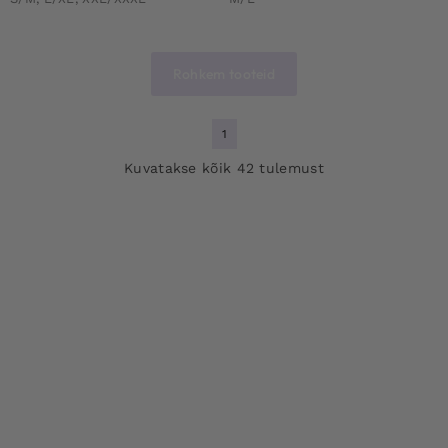
Rohkem tooteid
1
Kuvatakse kõik 42 tulemust