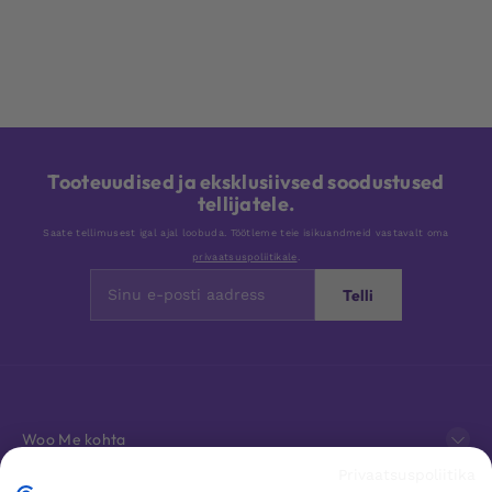
Tooteuudised ja eksklusiivsed soodustused
tellijatele.
Saate tellimusest igal ajal loobuda. Töötleme teie isikuandmeid vastavalt oma
privaatsuspoliitikale
.
Telli
Woo Me kohta
Privaatsuspoliitika