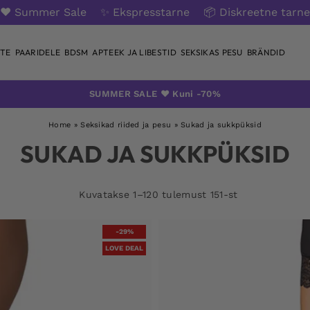
❤️ Summer Sale
✨ Ekspresstarne
📦 Diskreetne tarne
TE
PAARIDELE
BDSM
APTEEK JA LIBESTID
SEKSIKAS PESU
BRÄNDID
SUMMER SALE ❤️ Kuni -70%
Home
»
Seksikad riided ja pesu
»
Sukad ja sukkpüksid
SUKAD JA SUKKPÜKSID
Kuvatakse 1–120 tulemust 151-st
-29%
LOVE DEAL