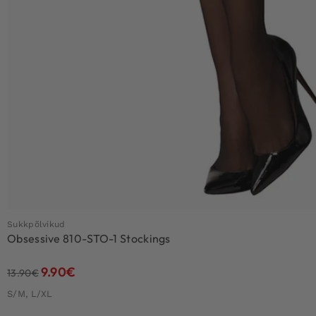
Sukkpõlvikud
Obsessive 810-STO-1 Stockings
9.90
€
13.90
€
S/M, L/XL