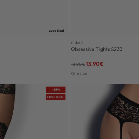
Love Deal
Sukad
Obsessive Tights S233
13.90
€
18.90
€
Onesize
-25%
LOVE DEAL