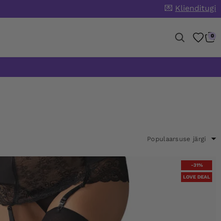
💌
Klienditugi
0
-31%
LOVE DEAL