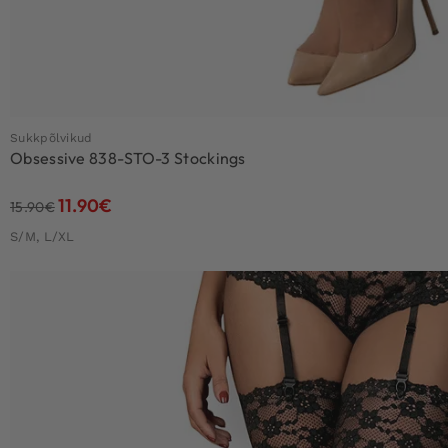
Sukkpõlvikud
Obsessive 838-STO-3 Stockings
11.90
€
15.90
€
S/M, L/XL