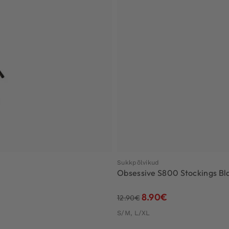
Sukkpõlvikud
Obsessive S800 Stockings Bl
8.90
€
12.90
€
S/M, L/XL