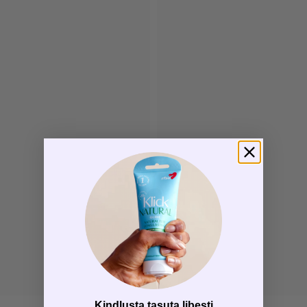
Kindlusta tasuta libesti