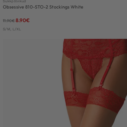
Sukkpõlvikud
Obsessive 810-STO-2 Stockings White
8.90
€
11.90
€
S/M, L/XL