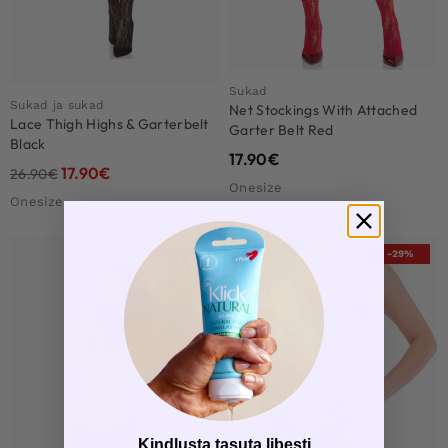
Sukad
Sukad ja sukad
Net Stockings With Attached
Lace Thigh Highs & Garterbelt
Garter Belt Red
Black
17.90
€
17.90
€
26.90
€
Onesize
Onesize
-29%
LOVE DEAL
Kindlusta tasuta libesti