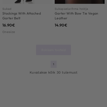
Sukad
Sukapaelarihma hoidja
Stockings With Attached
Garter With Bow Tie Vegan
Garter Belt
Leather
16.90
€
14.90
€
Onesize
Rohkem tooteid
1
Kuvatakse kõik 30 tulemust