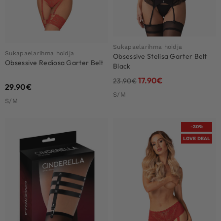
Sukapaelarihma hoidja
Sukapaelarihma hoidja
Obsessive Stelisa Garter Belt
Obsessive Rediosa Garter Belt
Black
17.90
€
23.90
€
29.90
€
S/M
S/M
-30%
LOVE DEAL