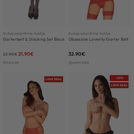
Sukapaelarihma hoidja
Sukapaelarihma hoidja
Garterbelt & Stocking Set Black
Obsessive Loventy Garter Belt
21.90
€
32.90
€
23.90
€
Onesize
Queensize
-25%
LOVE DEAL
LOVE DEAL