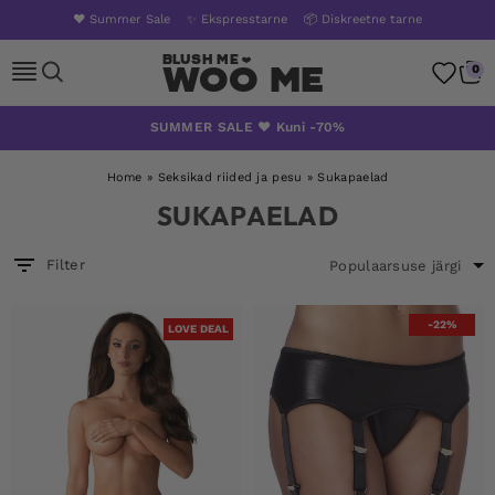
❤️ Summer Sale
✨ Ekspresstarne
📦 Diskreetne tarne
Woo Me
0
Skip
SUMMER SALE ❤️ Kuni -70%
to
content
Home
»
Seksikad riided ja pesu
»
Sukapaelad
SUKAPAELAD
Filter
-22%
LOVE DEAL