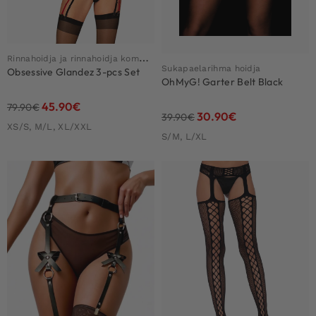
R
innahoidja ja rinnahoidja komplekt
Sukapaelarihma hoidja
Obsessive Glandez 3-pcs Set
OhMyG! Garter Belt Black
45.90
€
79.90
€
30.90
€
39.90
€
XS/S, M/L, XL/XXL
S/M, L/XL