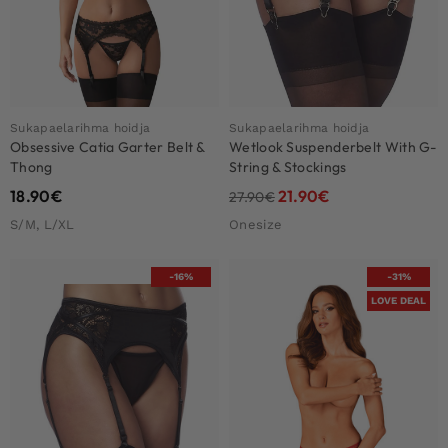
Sukapaelarihma hoidja
Sukapaelarihma hoidja
Obsessive Catia Garter Belt &
Wetlook Suspenderbelt With G-
Thong
String & Stockings
18.90
€
21.90
€
27.90
€
S/M, L/XL
Onesize
-16%
-31%
LOVE DEAL