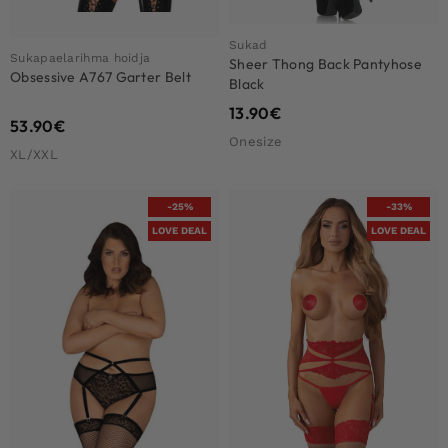
Sukad
Sukapaelarihma hoidja
Sheer Thong Back Pantyhose
Obsessive A767 Garter Belt
Black
13.90
€
53.90
€
Onesize
XL/XXL
-25%
-33%
LOVE DEAL
LOVE DEAL