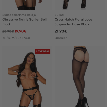
Sukapaelarihma hoidja
Sukad
Obsessive Nutris Garter Belt
Cross Hatch Floral Lace
Black
Suspender Hose Black
19.90
€
21.90
€
28.90
€
XS/S, M/L, XL/XXL
Onesize
LOVE DEAL