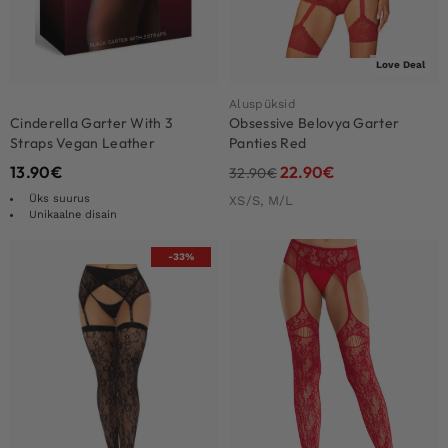
Love Deal
Aluspüksid
Cinderella Garter With 3
Obsessive Belovya Garter
Straps Vegan Leather
Panties Red
13.90
€
22.90
€
32.90
€
Üks suurus
XS/S, M/L
Unikaalne disain
-33%