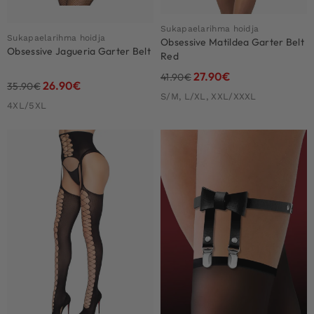
Sukapaelarihma hoidja
Sukapaelarihma hoidja
Obsessive Matildea Garter Belt
Obsessive Jagueria Garter Belt
Red
27.90
€
41.90
€
26.90
€
35.90
€
S/M, L/XL, XXL/XXXL
4XL/5XL