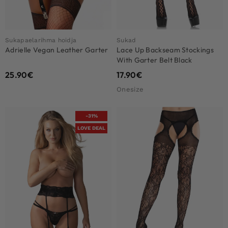
Sukapaelarihma hoidja
Sukad
Adrielle Vegan Leather Garter
Lace Up Backseam Stockings
With Garter Belt Black
25.90
€
17.90
€
Onesize
-31%
LOVE DEAL