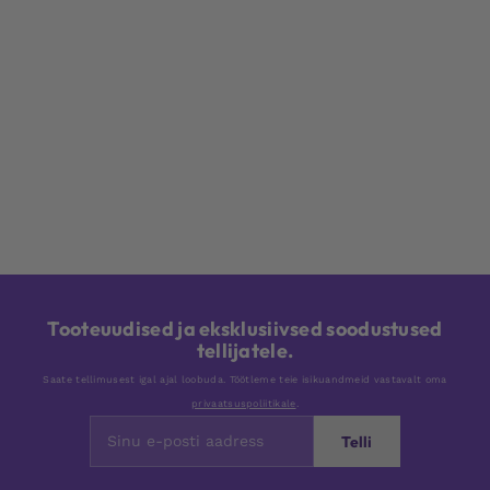
Tooteuudised ja eksklusiivsed soodustused
tellijatele.
Saate tellimusest igal ajal loobuda. Töötleme teie isikuandmeid vastavalt oma
privaatsuspoliitikale
.
Telli