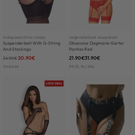
Sukapaelarihma hoidja
Jalgevahelised aluspüksid
Suspenderbelt With G-String
Obsessive Dagmarie Garter
And Stockings
Panties Red
20.90
€
21.90
€
31.90
€
24.90
€
Onesize
XS/S, XL/XXL
LOVE DEAL