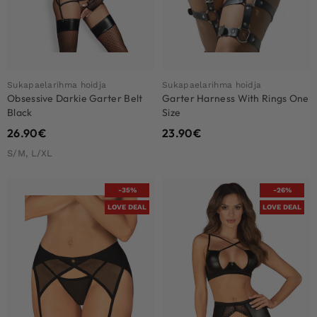
Sukapaelarihma hoidja
Sukapaelarihma hoidja
Obsessive Darkie Garter Belt
Garter Harness With Rings One
Black
Size
26.90
€
23.90
€
S/M, L/XL
-35%
-26%
LOVE DEAL
LOVE DEAL