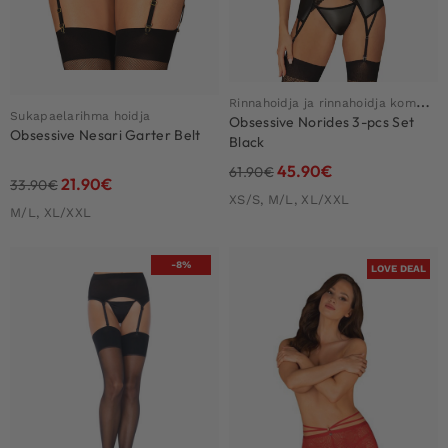
R
innahoidja ja rinnahoidja komplekt
Sukapaelarihma hoidja
Obsessive Norides 3-pcs Set
Obsessive Nesari Garter Belt
Black
45.90
€
61.90
€
21.90
€
33.90
€
XS/S, M/L, XL/XXL
M/L, XL/XXL
-8%
LOVE DEAL