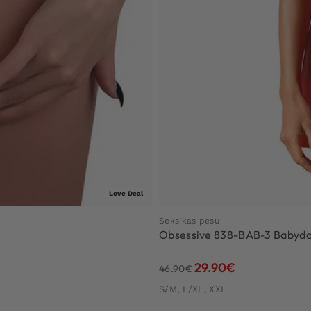
Love Deal
Seksikas pesu
Obsessive 838-BAB-3 Babydo
29.90
€
46.90
€
S/M, L/XL, XXL