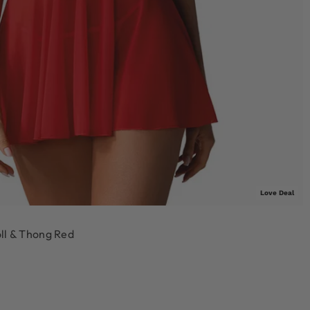
Love Deal
ll & Thong Red