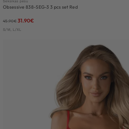
Seksikas pesu
Obsessive 838-SEG-3 3 pcs set Red
31.90
€
45.90
€
S/M, L/XL