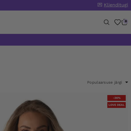
💌
Klienditugi
0
-36%
LOVE DEAL