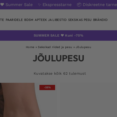
❤️ Summer Sale
✨ Ekspresstarne
📦 Diskreetne tarne
TE
PAARIDELE
BDSM
APTEEK JA LIBESTID
SEKSIKAS PESU
BRÄNDID
SUMMER SALE ❤️ Kuni -70%
Home
»
Seksikad riided ja pesu
»
Jõulupesu
JÕULUPESU
Kuvatakse kõik 62 tulemust
-25%