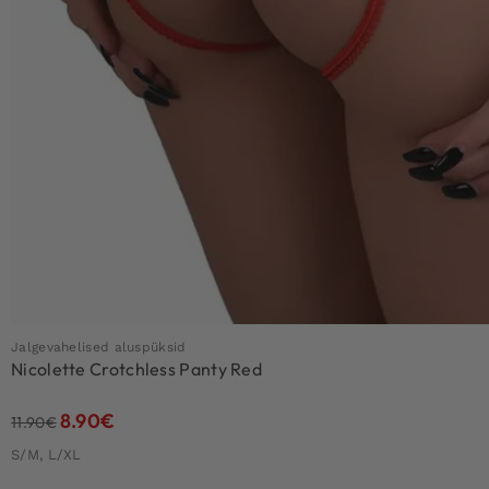
Jalgevahelised aluspüksid
Nicolette Crotchless Panty Red
8.90
€
11.90
€
S/M, L/XL