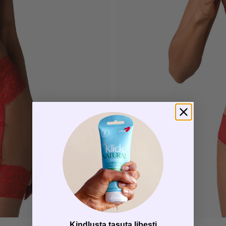
Love Deal
Kindlusta tasuta libesti