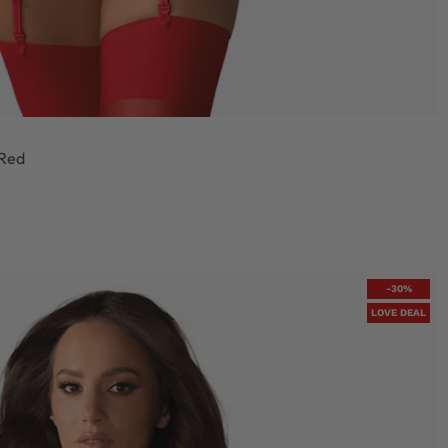
 Red
-30%
LOVE DEAL