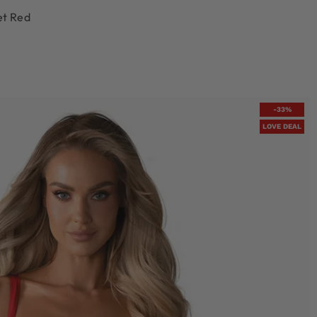
et Red
-33%
LOVE DEAL